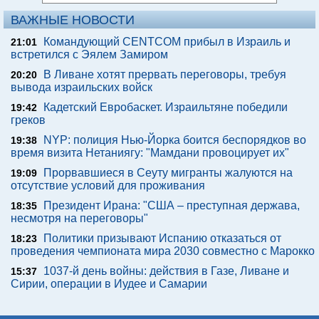
ВАЖНЫЕ НОВОСТИ
Командующий CENTCOM прибыл в Израиль и
21:01
встретился с Эялем Замиром
В Ливане хотят прервать переговоры, требуя
20:20
вывода израильских войск
Кадетский Евробаскет. Израильтяне победили
19:42
греков
NYP: полиция Нью-Йорка боится беспорядков во
19:38
время визита Нетаниягу: "Мамдани провоцирует их"
Прорвавшиеся в Сеуту мигранты жалуются на
19:09
отсутствие условий для проживания
Президент Ирана: "США – преступная держава,
18:35
несмотря на переговоры"
Политики призывают Испанию отказаться от
18:23
проведения чемпионата мира 2030 совместно с Марокко
1037-й день войны: действия в Газе, Ливане и
15:37
Сирии, операции в Иудее и Самарии