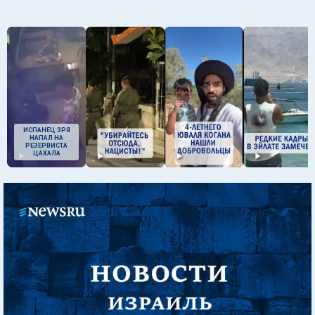
ИСПАНЕЦ ЗРЯ
НАПАЛ НА
РЕЗЕРВИСТА
ЦАХАЛА