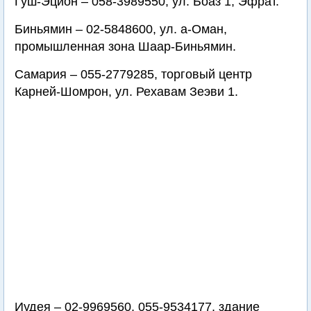
Гуш-Эцион – 058-3989550, ул. Боаз 1, Эфрат.
Биньямин – 02-5848600, ул. а-Оман,
промышленная зона Шаар-Биньямин.
Самария – 055-2779285, торговый центр
Карней-Шомрон, ул. Рехавам Зеэви 1.
Иудея – 02-9969560, 055-9534177, здание