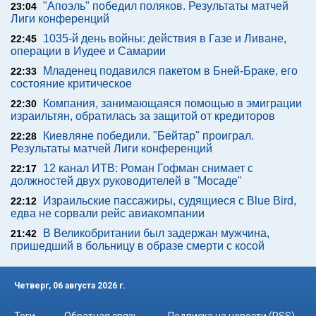
"Апоэль" победил поляков. Результаты матчей
23:04
Лиги конференций
1035-й день войны: действия в Газе и Ливане,
22:45
операции в Иудее и Самарии
Младенец подавился пакетом в Бней-Браке, его
22:33
состояние критическое
Компания, занимающаяся помощью в эмиграции
22:30
израильтян, обратилась за защитой от кредиторов
Киевляне победили. "Бейтар" проиграл.
22:28
Результаты матчей Лиги конференций
12 канал ИТВ: Роман Гофман снимает с
22:17
должностей двух руководителей в "Мосаде"
Израильские пассажиры, судящиеся с Blue Bird,
22:12
едва не сорвали рейс авиакомпании
В Великобритании был задержан мужчина,
21:42
пришедший в больницу в образе смерти с косой
Четверг, 06 августа 2026 г.
Теги
Обратная связь
Подписка на новости (RSS)