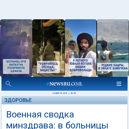
ИСПАНЕЦ ЗРЯ
НАПАЛ НА
РЕЗЕРВИСТА
ЦАХАЛА
22 МАРТА 2026
|
20:29
ЗДОРОВЬЕ
Военная сводка
минздрава: в больницы