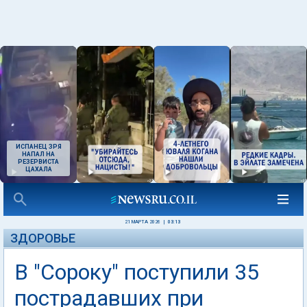
ИСПАНЕЦ ЗРЯ
НАПАЛ НА
РЕЗЕРВИСТА
ЦАХАЛА
21 МАРТА 2026
|
03:13
ЗДОРОВЬЕ
В "Сороку" поступили 35
пострадавших при