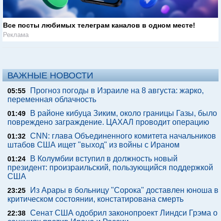
Все посты любимых телеграм каналов в одном месте!
Реклама
ВАЖНЫЕ НОВОСТИ
Прогноз погоды в Израиле на 8 августа: жарко,
05:55
переменная облачность
В районе кибуца Зиким, около границы Газы, было
01:49
повреждено заграждение. ЦАХАЛ проводит операцию
CNN: глава Объединенного комитета начальников
01:32
штабов США ищет "выход" из войны с Ираном
В Колумбии вступил в должность новый
01:24
президент: произраильский, пользующийся поддержкой
США
Из Арары в больницу "Сорока" доставлен юноша в
23:25
критическом состоянии, констатирована смерть
Сенат США одобрил законопроект Линдси Грэма о
22:38