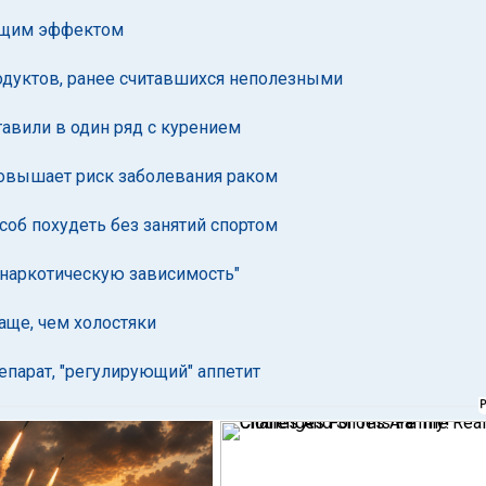
ющим эффектом
одуктов, ранее считавшихся неполезными
авили в один ряд с курением
овышает риск заболевания раком
об похудеть без занятий спортом
"наркотическую зависимость"
ще, чем холостяки
епарат, "регулирующий" аппетит