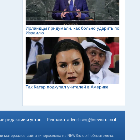
е редакции и устав
Реклама:
advertising@newsru.co.il
и материалов сайта гиперссылка на NEWSru.co.il обязательна.