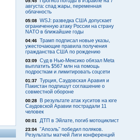
Прогноз погоды в Израиле на 7
05:45
августа: спад жары, переменная
облачность
WSJ: разведка США допускает
05:08
ограниченную атаку России на страну
NATO в ближайшие годы
Трамп подписал новые указы,
04:46
ужесточающие правила получения
гражданства США по рождению
Суд в Нью-Мексико обязал Meta
03:09
выплатить $567 млн на помощь
подросткам и лимитировать соцсети
Турция, Саудовская Аравия и
01:37
Пакистан подпишут соглашение о
совместной обороне
В результате атак хуситов на юге
00:28
Саудовской Аравии пострадали 11
человек
ДТП в Эйлате, погиб мотоциклист
00:01
"Апоэль" победил поляков.
23:04
Результаты матчей Лиги конференций