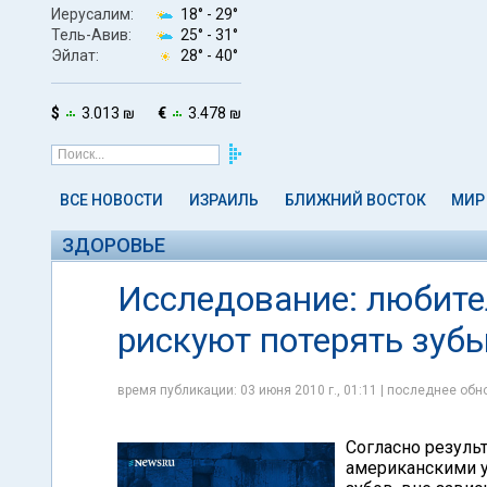
Иерусалим:
18° -
29°
Тель-Авив:
25° -
31°
Эйлат:
28° -
40°
$
3.013 ₪
€
3.478 ₪
ВСЕ НОВОСТИ
ИЗРАИЛЬ
БЛИЖНИЙ ВОСТОК
МИР
ЗДОРОВЬЕ
Исследование: любите
рискуют потерять зуб
время публикации: 03 июня 2010 г., 01:11 | последнее обно
Согласно резуль
американскими 