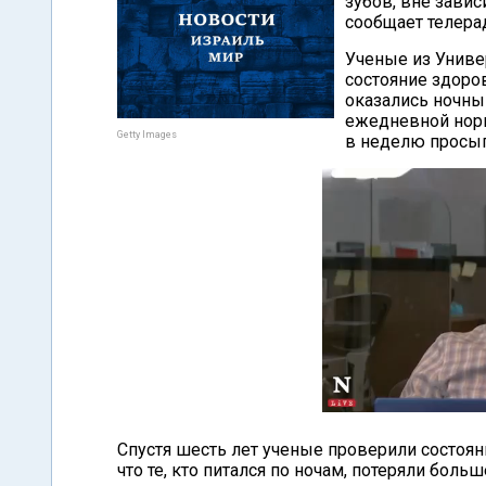
зубов, вне завис
сообщает телер
Ученые из Униве
состояние здоров
оказались ночны
ежедневной нор
Getty Images
в неделю просып
Спустя шесть лет ученые проверили состоян
что те, кто питался по ночам, потеряли боль