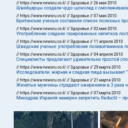
//
https://www.newsru.co.il/
//
Здоровье
//
26 мая 2010
Швейцарцы создали чудо-шоколад с омолажива
//
https://www.newsru.co.il/
//
Здоровье
//
07 мая 2010
Британские ученые составили список полезных пр
//
https://www.newsru.co.il/
//
Здоровье
//
02 мая 2010
Употребление сладких газированных напитков пост
//
https://www.newsru.co.il/
//
Здоровье
//
11 апреля 2010
Шведские ученые: употребление поливитаминов п
//
https://www.newsru.co.il/
//
Здоровье
//
04 апреля 2010
Специалисты предлагают удивительно простой спос
//
https://www.newsru.co.il/
//
Здоровье
//
29 марта 2010
Исследователи: жирная и сладкая пища вызывает 
//
https://www.newsru.co.il/
//
Здоровье
//
21 марта 2010
Женатые мужчины страдают ожирением в 3 раза ча
//
https://www.newsru.co.il/
//
Здоровье
//
07 марта 2010
Минздрав Израиля намерен запретить Reductil – пр