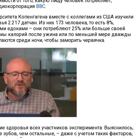
имости от того, какую пищу человек потребляет,
адиокорпорация
BBC
.
рситета Копенгагена вместе с коллегами из США изучили
ья 2.217 датчан. Из них 173 человека, то есть 8%,
ми едоками – они потребляют 25% или больше своей
мы калорий после ужина или по меньшей мере дважды
аются среди ночи, чтобы заморить червячка.
ие здоровья всех участников эксперимента. Выяснилось,
ше зубов, чем остальные, – даже с учетом таких факторов,