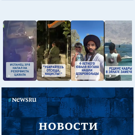
ИСПАНЕЦ ЗРЯ
НАПАЛ НА
РЕЗЕРВИСТА
ЦАХАЛА