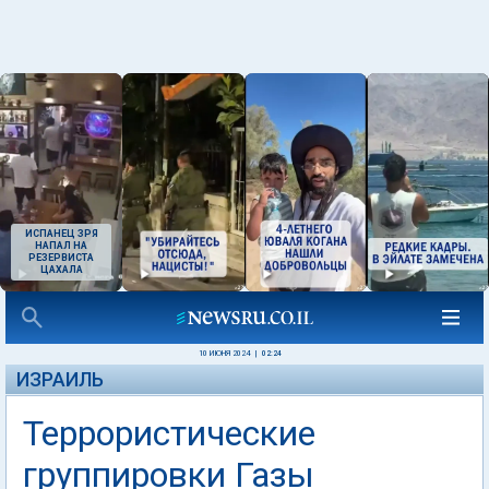
ИСПАНЕЦ ЗРЯ
НАПАЛ НА
РЕЗЕРВИСТА
ЦАХАЛА
10 ИЮНЯ 2024
|
02:24
ИЗРАИЛЬ
Террористические
группировки Газы