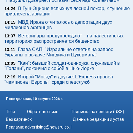
"Нарушил доверие, поставил себя над коллективом"
В Гуш-Эционе вспыхнул лесной пожар, к тушению
14:24
привлечена авиация
МВД Ирана отчиталось о депортации двух
14:15
миллионов афганцев
Ветеринары предупреждают – на палестинских
13:37
территориях распространяется бешенство
Глава САП: "Израиль не ответил на запрос
13:11
Украины о выдаче Миндича и Цукермана"
"Кан": бывший солдат-одиночка, служивший в
13:05
"Голани", покончил с собой в Нью-Йорке
Второй "Мосад" и другие: L'Express провел
12:19
"чемпионат Европы" среди спецслужб
Понедельник, 10 августа 2026 г.
Теги
Обратная связь
Подписка на новости (RSS)
Без картинок
Данные редакции и устав
Реклама:
advertising@newsru.co.il