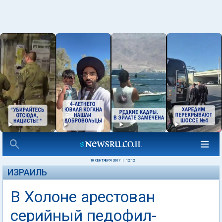
10 СЕНТЯБРЯ 2007
|
12:12
ИЗРАИЛЬ
В Холоне арестован
серийный педофил-