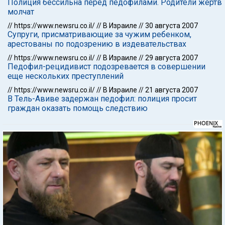
Полиция бессильна перед педофилами. Родители жертв
молчат
//
https://www.newsru.co.il/
//
В Израиле
//
30 августа 2007
Супруги, присматривающие за чужим ребенком,
арестованы по подозрению в издевательствах
//
https://www.newsru.co.il/
//
В Израиле
//
29 августа 2007
Педофил-рецидивист подозревается в совершении
еще нескольких преступлений
//
https://www.newsru.co.il/
//
В Израиле
//
21 августа 2007
В Тель-Авиве задержан педофил: полиция просит
граждан оказать помощь следствию