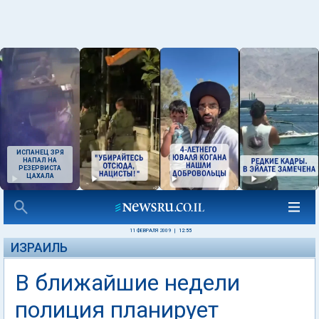
ИСПАНЕЦ ЗРЯ
НАПАЛ НА
РЕЗЕРВИСТА
ЦАХАЛА
11 ФЕВРАЛЯ 2009
|
12:55
ИЗРАИЛЬ
В ближайшие недели
полиция планирует