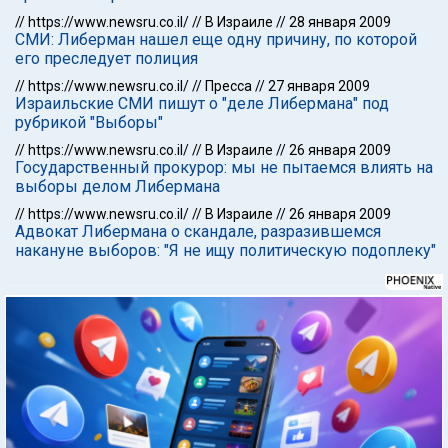
//
https://www.newsru.co.il/
//
В Израиле
//
28 января 2009
СМИ: Либерман нашел еще одну причину, по которой
его преследует полиция
//
https://www.newsru.co.il/
//
Пресса
//
27 января 2009
Израильские СМИ пишут о "деле Либермана" под
рубрикой "Выборы"
//
https://www.newsru.co.il/
//
В Израиле
//
26 января 2009
Государственный прокурор: мы не пытаемся влиять на
выборы делом Либермана
//
https://www.newsru.co.il/
//
В Израиле
//
26 января 2009
Адвокат Либермана о скандале, разразившемся
накануне выборов: "Я не ищу политическую подоплеку"