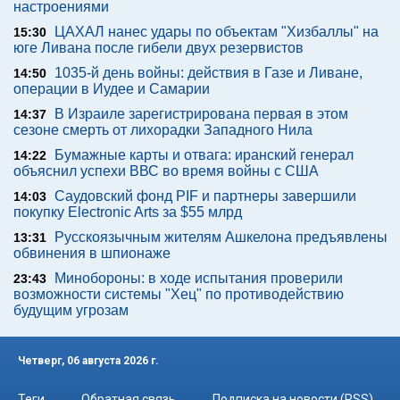
настроениями
ЦАХАЛ нанес удары по объектам "Хизбаллы" на
15:30
юге Ливана после гибели двух резервистов
1035-й день войны: действия в Газе и Ливане,
14:50
операции в Иудее и Самарии
В Израиле зарегистрирована первая в этом
14:37
сезоне смерть от лихорадки Западного Нила
Бумажные карты и отвага: иранский генерал
14:22
объяснил успехи ВВС во время войны с США
Саудовский фонд PIF и партнеры завершили
14:03
покупку Electronic Arts за $55 млрд
Русскоязычным жителям Ашкелона предъявлены
13:31
обвинения в шпионаже
Минобороны: в ходе испытания проверили
23:43
возможности системы "Хец" по противодействию
будущим угрозам
Четверг, 06 августа 2026 г.
Теги
Обратная связь
Подписка на новости (RSS)