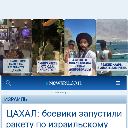
ИСПАНЕЦ ЗРЯ
НАПАЛ НА
РЕЗЕРВИСТА
ЦАХАЛА
11 МАЯ 2026
|
02:57
ИЗРАИЛЬ
ЦАХАЛ: боевики запустили
ракету по израильскому