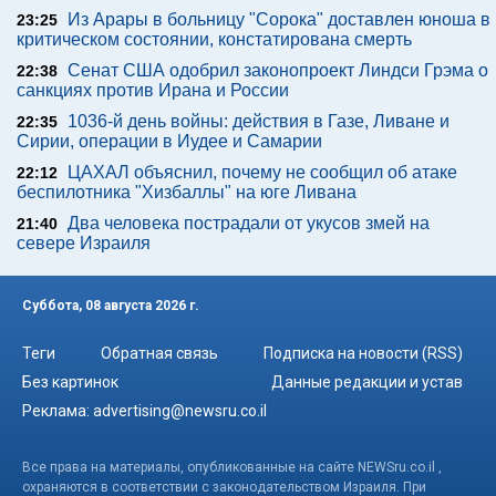
Из Арары в больницу "Сорока" доставлен юноша в
23:25
критическом состоянии, констатирована смерть
Сенат США одобрил законопроект Линдси Грэма о
22:38
санкциях против Ирана и России
1036-й день войны: действия в Газе, Ливане и
22:35
Сирии, операции в Иудее и Самарии
ЦАХАЛ объяснил, почему не сообщил об атаке
22:12
беспилотника "Хизбаллы" на юге Ливана
Два человека пострадали от укусов змей на
21:40
севере Израиля
Суббота, 08 августа 2026 г.
Теги
Обратная связь
Подписка на новости (RSS)
Без картинок
Данные редакции и устав
Реклама:
advertising@newsru.co.il
Все права на материалы, опубликованные на сайте NEWSru.co.il ,
охраняются в соответствии с законодательством Израиля. При