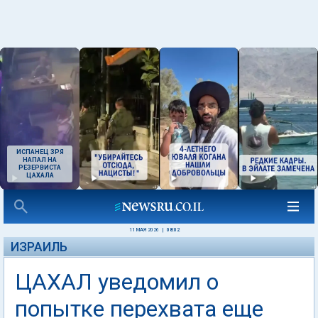
ИСПАНЕЦ ЗРЯ
НАПАЛ НА
РЕЗЕРВИСТА
ЦАХАЛА
11 МАЯ 2026
|
08:02
ИЗРАИЛЬ
ЦАХАЛ уведомил о
попытке перехвата еще