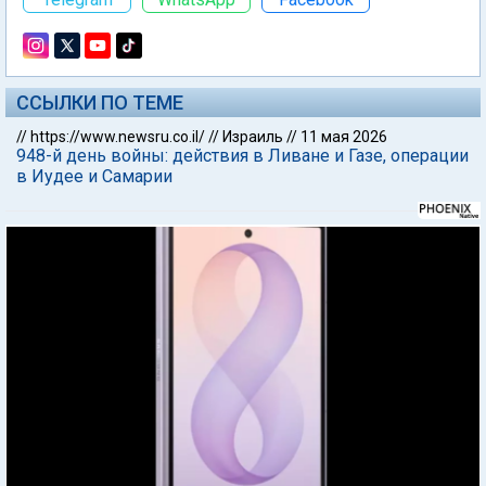
ССЫЛКИ ПО ТЕМЕ
//
https://www.newsru.co.il/
//
Израиль
//
11 мая 2026
948-й день войны: действия в Ливане и Газе, операции
в Иудее и Самарии