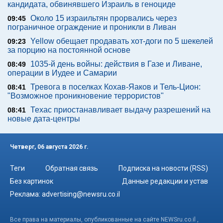
кандидата, обвинявшего Израиль в геноциде
Около 15 израильтян прорвались через
09:45
пограничное ограждение и проникли в Ливан
Yellow обещает продавать хот-доги по 5 шекелей
09:23
за порцию на постоянной основе
1035-й день войны: действия в Газе и Ливане,
08:49
операции в Иудее и Самарии
Тревога в поселках Кохав-Яаков и Тель-Цион:
08:41
"Возможное проникновение террористов"
Техас приостанавливает выдачу разрешений на
08:41
новые дата-центры
Четверг, 06 августа 2026 г.
Теги
Обратная связь
Подписка на новости (RSS)
Без картинок
Данные редакции и устав
Реклама:
advertising@newsru.co.il
Все права на материалы, опубликованные на сайте NEWSru.co.il ,