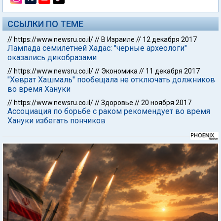
ССЫЛКИ ПО ТЕМЕ
//
https://www.newsru.co.il/
//
В Израиле
//
12 декабря 2017
Лампада семилетней Хадас: "черные археологи"
оказались дикобразами
//
https://www.newsru.co.il/
//
Экономика
//
11 декабря 2017
"Хеврат Хашмаль" пообещала не отключать должников
во время Хануки
//
https://www.newsru.co.il/
//
Здоровье
//
20 ноября 2017
Ассоциация по борьбе с раком рекомендует во время
Хануки избегать пончиков