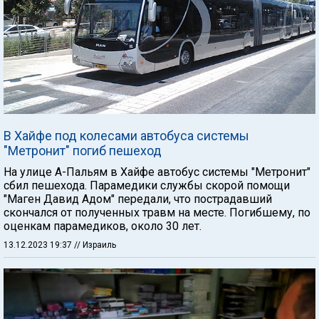
В Хайфе под колесами автобуса системы
"Метронит" погиб пешеход
На улице А-Пальям в Хайфе автобус системы "Метронит"
сбил пешехода. Парамедики службы скорой помощи
"Маген Давид Адом" передали, что пострадавший
скончался от полученных травм на месте. Погибшему, по
оценкам парамедиков, около 30 лет.
13.12.2023 19:37
// Израиль