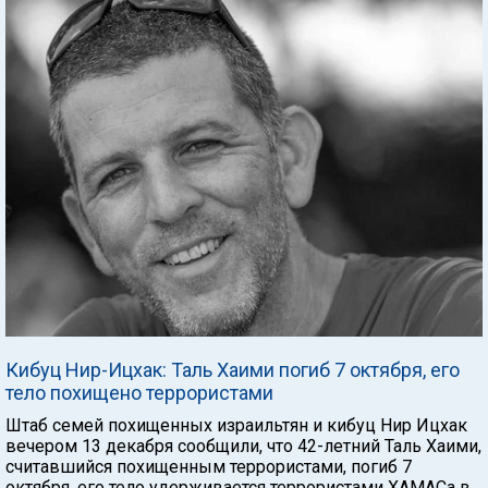
Кибуц Нир-Ицхак: Таль Хаими погиб 7 октября, его
тело похищено террористами
Штаб семей похищенных израильтян и кибуц Нир Ицхак
вечером 13 декабря сообщили, что 42-летний Таль Хаими,
считавшийся похищенным террористами, погиб 7
октября, его тело удерживается террористами ХАМАСа в