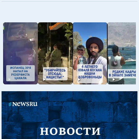
ИСПАНЕЦ ЗРЯ
НАПАЛ НА
РЕЗЕРВИСТА
ЦАХАЛА