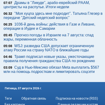
Драмы в "Ликуде", арабо-еврейский РААМ,
07:07
центристы на распутье. Итоги недели
"Моя хуцпа здесь мне подходит". Татьяна Глезер в
06:32
передаче "Детский недетский вопрос"
1036-й день войны: действия в Газе и Ливане,
06:25
операции в Иудее и Самарии
Прогноз погоды в Израиле на 7 августа: спад
05:45
жары, переменная облачность
WSJ: разведка США допускает ограниченную
05:08
атаку России на страну NATO в ближайшие годы
Трамп подписал новые указы, ужесточающие
04:46
правила получения гражданства США по рождению
Суд в Нью-Мексико обязал Meta выплатить $567
03:09
млн на помощь подросткам и лимитировать соцсети
Пятница, 07 августа 2026 г.
Теги
Обратная связь
Подписка на новости (RSS)
Без картинок
Данные редакции и устав