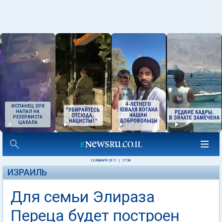
ИСПАНЕЦ ЗРЯ
НАПАЛ НА
РЕЗЕРВИСТА
ЦАХАЛА
13 ЯНВАРЯ 2011
|
17:54
ИЗРАИЛЬ
Для семьи Элираза
Переца будет построен