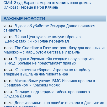
СМИ: Эхуд Барак намерен отменить снос домов
Элираза Переца и Рои Кляйна
ВАЖНЫЕ НОВОСТИ
В деле об убийстве Эльдара Даяна появился
20:47
свидетель
Эйнав Ценгаукер не получит брони в
20:13
"Демократах": Яир Голан передумал
The Guardian: в Газе построят базу для военных из
19:38
Марокко – с маршрутом бегства в Израиль
Эрдан и Эдельштейн создали новую партию:
18:41
"Ликуд" больше не представляет правых
Юношеская сборная Израиля по гандболу
18:24
впервые вышла на чемпионат мира
Масштабные учения ВМС Израиля прошли в
18:19
Средиземном и Красном морях
Полиция подтвердила гибель пропавшего
18:04
Эльдара Даяна
Двое израильтян по ошибке въехали в Дженин: их
16:59