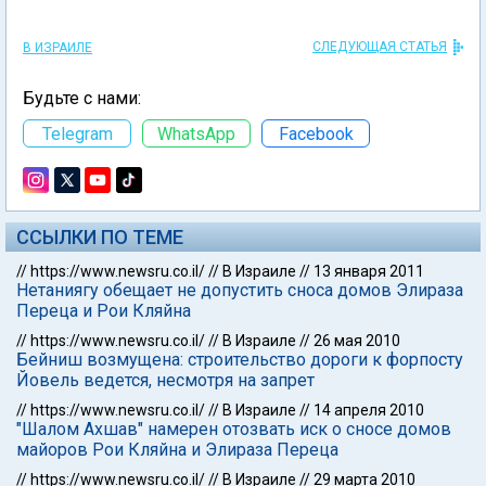
СЛЕДУЮЩАЯ СТАТЬЯ
В ИЗРАИЛЕ
Будьте с нами:
Telegram
WhatsApp
Facebook
ССЫЛКИ ПО ТЕМЕ
//
https://www.newsru.co.il/
//
В Израиле
//
13 января 2011
Нетаниягу обещает не допустить сноса домов Элираза
Переца и Рои Кляйна
//
https://www.newsru.co.il/
//
В Израиле
//
26 мая 2010
Бейниш возмущена: строительство дороги к форпосту
Йовель ведется, несмотря на запрет
//
https://www.newsru.co.il/
//
В Израиле
//
14 апреля 2010
"Шалом Ахшав" намерен отозвать иск о сносе домов
майоров Рои Кляйна и Элираза Переца
//
https://www.newsru.co.il/
//
В Израиле
//
29 марта 2010