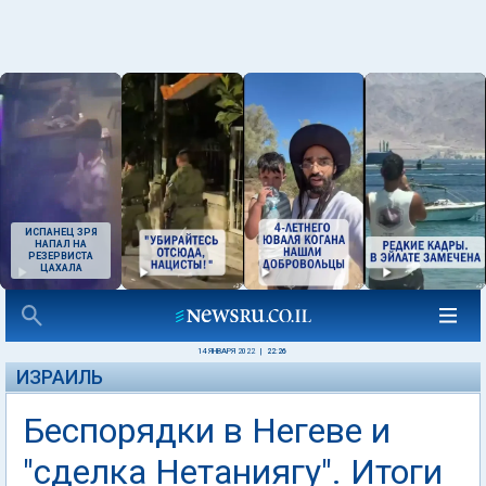
ИСПАНЕЦ ЗРЯ
НАПАЛ НА
РЕЗЕРВИСТА
ЦАХАЛА
14 ЯНВАРЯ 2022
|
22:26
ИЗРАИЛЬ
Беспорядки в Негеве и
"сделка Нетаниягу". Итоги