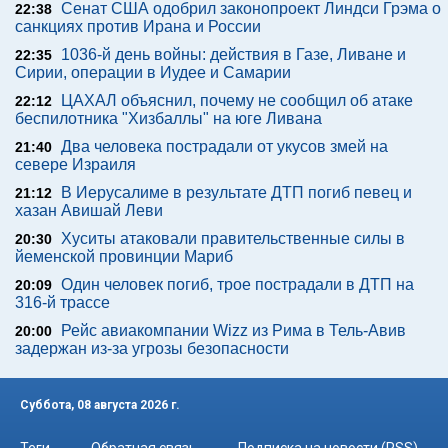
Сенат США одобрил законопроект Линдси Грэма о
22:38
санкциях против Ирана и России
1036-й день войны: действия в Газе, Ливане и
22:35
Сирии, операции в Иудее и Самарии
ЦАХАЛ объяснил, почему не сообщил об атаке
22:12
беспилотника "Хизбаллы" на юге Ливана
Два человека пострадали от укусов змей на
21:40
севере Израиля
В Иерусалиме в результате ДТП погиб певец и
21:12
хазан Авишай Леви
Хуситы атаковали правительственные силы в
20:30
йеменской провинции Мариб
Один человек погиб, трое пострадали в ДТП на
20:09
316-й трассе
Рейс авиакомпании Wizz из Рима в Тель-Авив
20:00
задержан из-за угрозы безопасности
Суббота, 08 августа 2026 г.
Теги
Обратная связь
Подписка на новости (RSS)