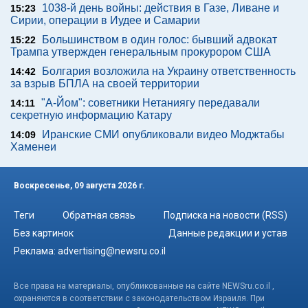
1038-й день войны: действия в Газе, Ливане и
15:23
Сирии, операции в Иудее и Самарии
Большинством в один голос: бывший адвокат
15:22
Трампа утвержден генеральным прокурором США
Болгария возложила на Украину ответственность
14:42
за взрыв БПЛА на своей территории
"А-Йом": советники Нетаниягу передавали
14:11
секретную информацию Катару
Иранские СМИ опубликовали видео Моджтабы
14:09
Хаменеи
Воскресенье, 09 августа 2026 г.
Теги
Обратная связь
Подписка на новости (RSS)
Без картинок
Данные редакции и устав
Реклама:
advertising@newsru.co.il
Все права на материалы, опубликованные на сайте NEWSru.co.il ,
охраняются в соответствии с законодательством Израиля. При