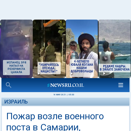
ИСПАНЕЦ ЗРЯ
НАПАЛ НА
РЕЗЕРВИСТА
ЦАХАЛА
16 МАЯ 2025
|
05:33
ИЗРАИЛЬ
Пожар возле военного
поста в Самарии,