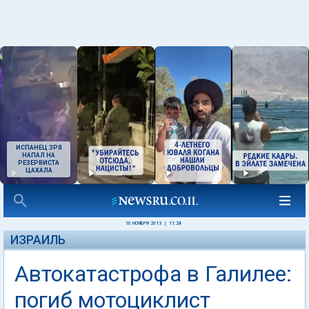
ИСПАНЕЦ ЗРЯ
НАПАЛ НА
РЕЗЕРВИСТА
ЦАХАЛА
16 НОЯБРЯ 2013
|
11:24
ИЗРАИЛЬ
Автокатастрофа в Галилее:
погиб мотоциклист