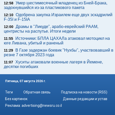
Умер шестимесячный младенец из Бней-Брака,
12:58
задохнувшийся из-за пластикового пакета
Одобрена закупка Израилем еще двух эскадрилий
12:10
F-35I и F-15IA
Драмы в "Ликуде", арабо-еврейский РААМ,
12:00
центристы на распутье. Итоги недели
Источники: БПЛА ЦАХАЛа атаковал мотоцикл на
11:55
юге Ливана, убитый и раненый
В Газе задержан боевик "Нухбы", участвовавший в
11:29
резне 7 октября 2023 года
Хуситы атаковали военные лагеря в Йемене,
11:07
десятки погибших
Пятница, 07 августа 2026 г.
Теги
Обратная связь
Подписка на новости (RSS)
Без картинок
Данные редакции и устав
Реклама:
advertising@newsru.co.il