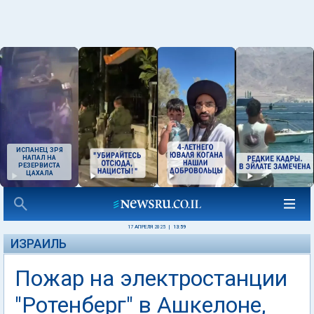
ИСПАНЕЦ ЗРЯ
НАПАЛ НА
РЕЗЕРВИСТА
ЦАХАЛА
17 АПРЕЛЯ 2025
|
13:59
ИЗРАИЛЬ
Пожар на электростанции
"Ротенберг" в Ашкелоне,