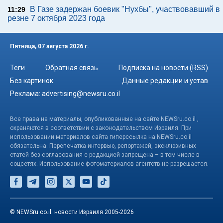
В Газе задержан боевик "Нухбы", участвовавший в
11:29
резне 7 октября 2023 года
Пятница, 07 августа 2026 г.
Теги
Обратная связь
Подписка на новости (RSS)
Без картинок
Данные редакции и устав
Реклама:
advertising@newsru.co.il
Все права на материалы, опубликованные на сайте NEWSru.co.il ,
охраняются в соответствии с законодательством Израиля. При
использовании материалов сайта гиперссылка на NEWSru.co.il
обязательна. Перепечатка интервью, репортажей, эксклюзивных
статей без согласования с редакцией запрещена – в том числе в
соцсетях. Использование фотоматериалов агентств не разрешается.
© NEWSru.co.il: новости Израиля 2005-2026