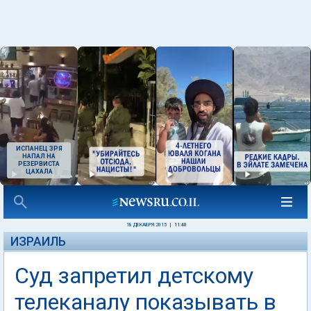
ИСПАНЕЦ ЗРЯ
НАПАЛ НА
РЕЗЕРВИСТА
ЦАХАЛА
18 ДЕКАБРЯ 2015
|
11:40
ИЗРАИЛЬ
Суд запретил детскому
телеканалу показывать в