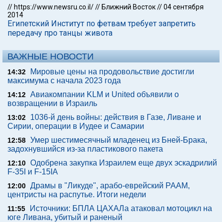
//
https://www.newsru.co.il/
//
Ближний Восток
//
04 сентября
2014
Египетский Институт по фетвам требует запретить
передачу про танцы живота
ВАЖНЫЕ НОВОСТИ
Мировые цены на продовольствие достигли
14:32
максимума с начала 2023 года
Авиакомпании KLM и United объявили о
14:12
возвращении в Израиль
1036-й день войны: действия в Газе, Ливане и
13:02
Сирии, операции в Иудее и Самарии
Умер шестимесячный младенец из Бней-Брака,
12:58
задохнувшийся из-за пластикового пакета
Одобрена закупка Израилем еще двух эскадрилий
12:10
F-35I и F-15IA
Драмы в "Ликуде", арабо-еврейский РААМ,
12:00
центристы на распутье. Итоги недели
Источники: БПЛА ЦАХАЛа атаковал мотоцикл на
11:55
юге Ливана, убитый и раненый