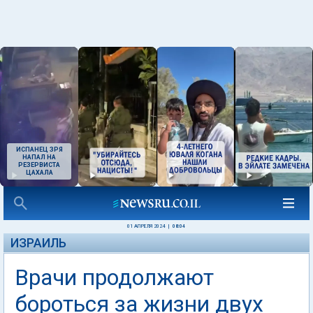
ИСПАНЕЦ ЗРЯ
НАПАЛ НА
РЕЗЕРВИСТА
ЦАХАЛА
01 АПРЕЛЯ 2024
|
08:04
ИЗРАИЛЬ
Врачи продолжают
бороться за жизни двух