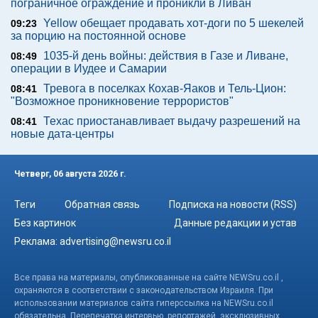
пограничное ограждение и проникли в Ливан
Yellow обещает продавать хот-доги по 5 шекелей
09:23
за порцию на постоянной основе
1035-й день войны: действия в Газе и Ливане,
08:49
операции в Иудее и Самарии
Тревога в поселках Кохав-Яаков и Тель-Цион:
08:41
"Возможное проникновение террористов"
Техас приостанавливает выдачу разрешений на
08:41
новые дата-центры
Четверг, 06 августа 2026 г.
Теги
Обратная связь
Подписка на новости (RSS)
Без картинок
Данные редакции и устав
Реклама:
advertising@newsru.co.il
Все права на материалы, опубликованные на сайте NEWSru.co.il ,
охраняются в соответствии с законодательством Израиля. При
использовании материалов сайта гиперссылка на NEWSru.co.il
обязательна. Перепечатка интервью, репортажей, эксклюзивных