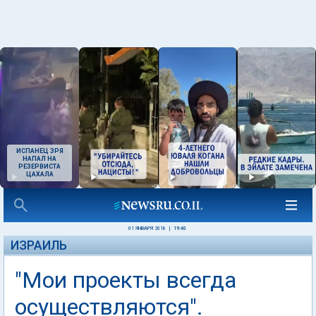
ИСПАНЕЦ ЗРЯ
НАПАЛ НА
РЕЗЕРВИСТА
ЦАХАЛА
01 ЯНВАРЯ 2018
|
19:40
ИЗРАИЛЬ
"Мои проекты всегда
осуществляются".