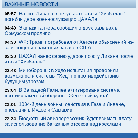
ВАЖНЫЕ НОВОСТИ
На юге Ливана в результате атаки "Хизбаллы"
05:57
погибли двое военнослужащих ЦАХАЛа
Экипаж танкера сообщил о двух взрывах в
04:49
Ормузском проливе
WP: Трамп потребовал от Хегсета объяснений из-
04:30
за истощения ракетных запасов США
ЦАХАЛ нанес серию ударов по югу Ливана после
03:30
атаки "Хизбаллы"
Минобороны: в ходе испытания проверили
23:43
возможности системы "Хец" по противодействию
будущим угрозам
В Западной Галилее активирована система
23:04
противоракетной обороны "Железный купол"
1034-й день войны: действия в Газе и Ливане,
23:01
операции в Иудее и Самарии
Бюджетный авиаперевозчик будет взимать плату
22:34
за использование багажных отсеков над креслами