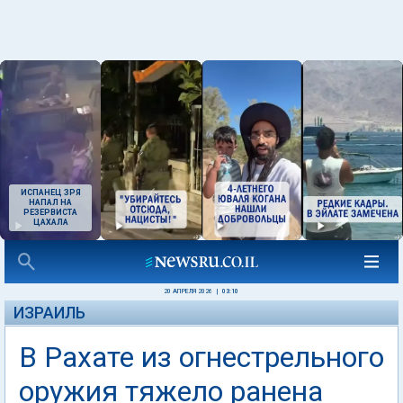
ИСПАНЕЦ ЗРЯ
НАПАЛ НА
РЕЗЕРВИСТА
ЦАХАЛА
20 АПРЕЛЯ 2026
|
03:10
ИЗРАИЛЬ
В Рахате из огнестрельного
оружия тяжело ранена