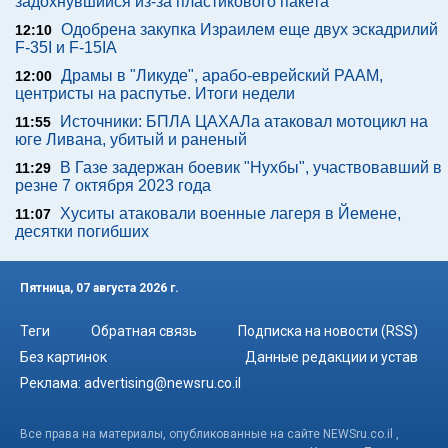
задохнувшийся из-за пластикового пакета
Одобрена закупка Израилем еще двух эскадрилий
12:10
F-35I и F-15IA
Драмы в "Ликуде", арабо-еврейский РААМ,
12:00
центристы на распутье. Итоги недели
Источники: БПЛА ЦАХАЛа атаковал мотоцикл на
11:55
юге Ливана, убитый и раненый
В Газе задержан боевик "Нухбы", участвовавший в
11:29
резне 7 октября 2023 года
Хуситы атаковали военные лагеря в Йемене,
11:07
десятки погибших
Пятница, 07 августа 2026 г.
Теги
Обратная связь
Подписка на новости (RSS)
Без картинок
Данные редакции и устав
Реклама:
advertising@newsru.co.il
Все права на материалы, опубликованные на сайте NEWSru.co.il ,