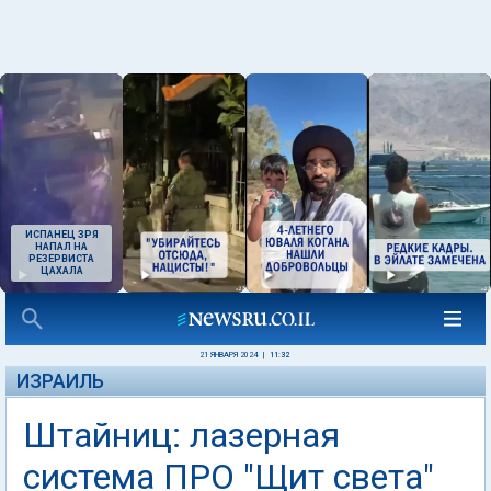
ИСПАНЕЦ ЗРЯ
НАПАЛ НА
РЕЗЕРВИСТА
ЦАХАЛА
21 ЯНВАРЯ 2024
|
11:32
ИЗРАИЛЬ
Штайниц: лазерная
система ПРО "Щит света"