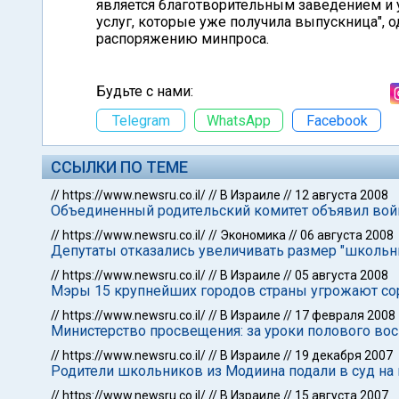
является благотворительным заведением и 
услуг, которые уже получила выпускница",
распоряжению минпроса.
Будьте с нами:
Telegram
WhatsApp
Facebook
ССЫЛКИ ПО ТЕМЕ
//
https://www.newsru.co.il/
//
В Израиле
//
12 августа 2008
Объединенный родительский комитет объявил во
//
https://www.newsru.co.il/
//
Экономика
//
06 августа 2008
Депутаты отказались увеличивать размер "школьн
//
https://www.newsru.co.il/
//
В Израиле
//
05 августа 2008
Мэры 15 крупнейших городов страны угрожают сор
//
https://www.newsru.co.il/
//
В Израиле
//
17 февраля 2008
Министерство просвещения: за уроки полового вос
//
https://www.newsru.co.il/
//
В Израиле
//
19 декабря 2007
Родители школьников из Модиина подали в суд на
//
https://www.newsru.co.il/
//
В Израиле
//
15 августа 2007