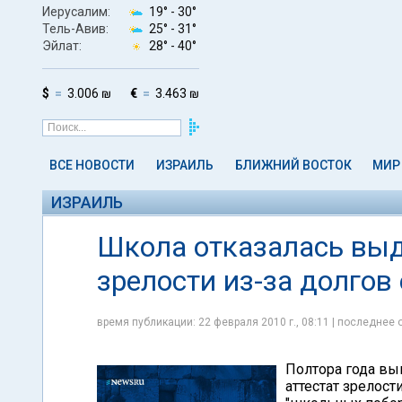
Иерусалим:
19° -
30°
Тель-Авив:
25° -
31°
Эйлат:
28° -
40°
$
3.006 ₪
€
3.463 ₪
ВСЕ НОВОСТИ
ИЗРАИЛЬ
БЛИЖНИЙ ВОСТОК
МИР
ИЗРАИЛЬ
Школа отказалась выд
зрелости из-за долгов
время публикации: 22 февраля 2010 г., 08:11 | последнее 
Полтора года вы
аттестат зрелости