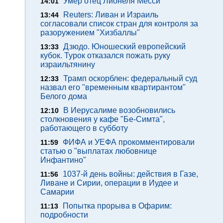
Умер отец Лионеля Месси
14:01
Reuters: Ливан и Израиль
13:44
согласовали список стран для контроля за
разоружением "Хизбаллы"
Дзюдо. Юношеский европейский
13:33
кубок. Турок отказался пожать руку
израильтянину
Трамп оскорблен: федеральный суд
12:33
назвал его "временным квартирантом"
Белого дома
В Иерусалиме возобновились
12:10
столкновения у кафе "Бе-Симта",
работающего в субботу
ФИФА и УЕФА прокомментировали
11:59
статью о "выплатах любовнице
Инфантино"
1037-й день войны: действия в Газе,
11:56
Ливане и Сирии, операции в Иудее и
Самарии
Попытка прорыва в Офарим:
11:13
подробности