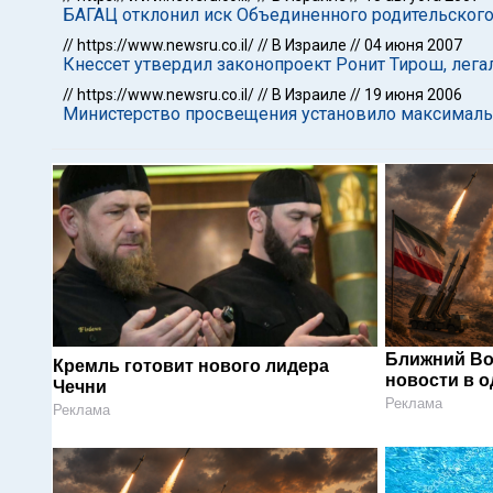
БАГАЦ отклонил иск Объединенного родительского
//
https://www.newsru.co.il/
//
В Израиле
//
04 июня 2007
Кнессет утвердил законопроект Ронит Тирош, ле
//
https://www.newsru.co.il/
//
В Израиле
//
19 июня 2006
Министерство просвещения установило максималь
Ближний Во
Кремль готовит нового лидера
новости в 
Чечни
Реклама
Реклама