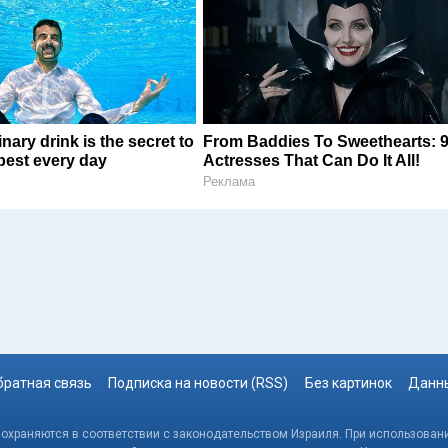
nary drink is the secret to
From Baddies To Sweethearts: 
 best every day
Actresses That Can Do It All!
Реклама
братная связь
Подписка на новости (RSS)
Без картинок
Данны
, охраняются в соответствии с законодательством Израиля. При использовани