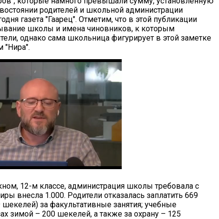
ов", которые намного превышали сумму, установленную
ивостоянии родителей и школьной администрации
одня газета "Гаарец". Отметим, что в этой публикации
ывание школы и имена чиновников, к которым
тели, однако сама школьница фигурирует в этой заметке
 "Нира".
скном, 12-м классе, администрация школы требовала с
иры внесла 1.000. Родители отказалась заплатить 669
 шекелей) за факультативные занятия; учебные
ах зимой – 200 шекелей, а также за охрану – 125