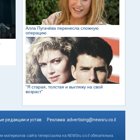
9
е редакции и устав
Реклама:
advertising@newsru.co.il
и материалов сайта гиперссылка на NEWSru.co.il обязательна.