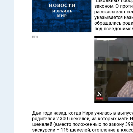
"школьных побор
законом. О прот
рассказывает сег
указывается наз
обращались роди
под псевдонимом
RTVi
Два года назад, когда Нира училась в выпу
родителей 2.300 шекелей, из которых мать Н
шекелей (вместо положенных по закону 399
экскурсии – 115 шекелей, отопление в класс