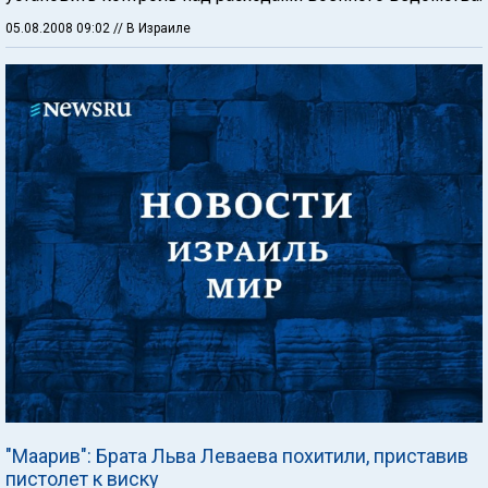
05.08.2008 09:02
// В Израиле
"Маарив": Брата Льва Леваева похитили, приставив
пистолет к виску