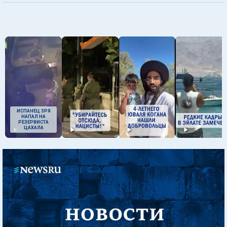
ИСПАНЕЦ ЗРЯ
НАПАЛ НА
РЕЗЕРВИСТА
ЦАХАЛА