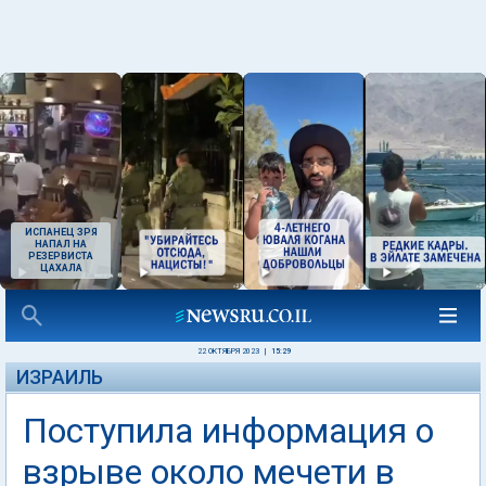
ИСПАНЕЦ ЗРЯ
НАПАЛ НА
РЕЗЕРВИСТА
ЦАХАЛА
22 ОКТЯБРЯ 2023
|
15:29
ИЗРАИЛЬ
Поступила информация о
взрыве около мечети в