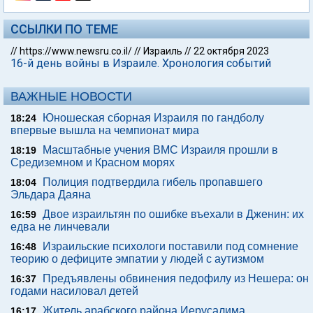
ССЫЛКИ ПО ТЕМЕ
//
https://www.newsru.co.il/
//
Израиль
//
22 октября 2023
16-й день войны в Израиле. Хронология событий
ВАЖНЫЕ НОВОСТИ
Юношеская сборная Израиля по гандболу
18:24
впервые вышла на чемпионат мира
Масштабные учения ВМС Израиля прошли в
18:19
Средиземном и Красном морях
Полиция подтвердила гибель пропавшего
18:04
Эльдара Даяна
Двое израильтян по ошибке въехали в Дженин: их
16:59
едва не линчевали
Израильские психологи поставили под сомнение
16:48
теорию о дефиците эмпатии у людей с аутизмом
Предъявлены обвинения педофилу из Нешера: он
16:37
годами насиловал детей
Житель арабского района Иерусалима
16:17