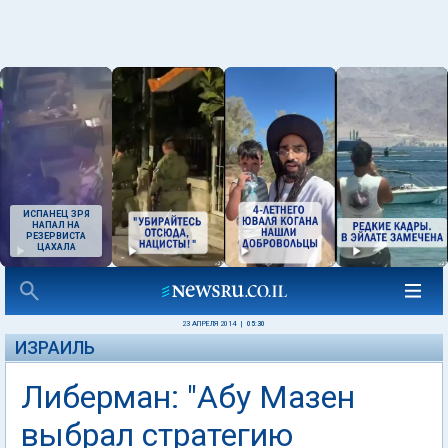
ИСПАНЕЦ ЗРЯ
НАПАЛ НА
РЕЗЕРВИСТА
ЦАХАЛА
23 АПРЕЛЯ 2014
|
05:30
ИЗРАИЛЬ
Либерман: "Абу Мазен
выбрал стратегию