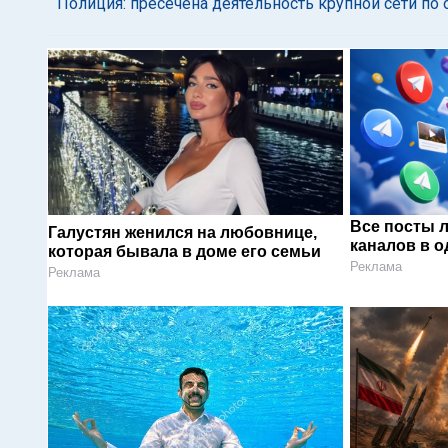
Полиция: пресечена деятельность крупной сети по
Все посты 
Галустян женился на любовнице,
каналов в о
которая бывала в доме его семьи
Реклама
Реклама