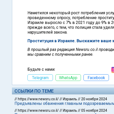
Наметился некоторый рост потребления услу
проведенному опросу, потребление простит
Израиле выросло с 7% в 2021 году до 9% в 2
прежде всего, с тем, что полиция стала уд
нарушителей закона.
Проституция в Израиле. Выскажите ваше 
В прошлый раз редакция Newsru.co.il провод
мы сравним с полученными ранее.
Будьте с нами:
Telegram
WhatsApp
Facebook
ССЫЛКИ ПО ТЕМЕ
//
https://www.newsru.co.il/
//
Израиль
//
20 ноября 2024
Предъявлены обвинения главным подозреваемым по
//
https://www.newsru.co.il/
//
Израиль
//
05 ноября 2024