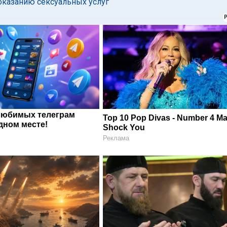
 оказанию сексуальных услуг
любимых телеграм
Top 10 Pop Divas - Number 4 M
дном месте!
Shock You
Реклама