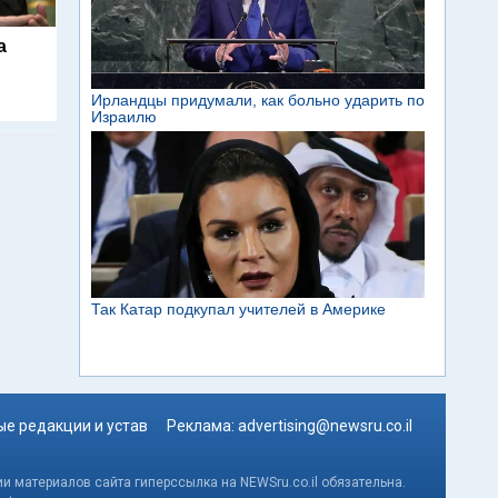
а
е редакции и устав
Реклама:
advertising@newsru.co.il
и материалов сайта гиперссылка на NEWSru.co.il обязательна.