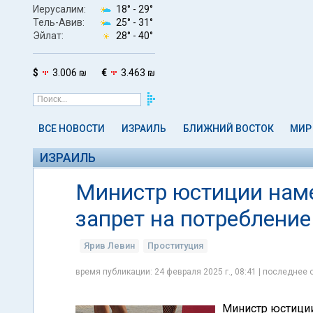
Иерусалим:
18° -
29°
Тель-Авив:
25° -
31°
Эйлат:
28° -
40°
$
3.006 ₪
€
3.463 ₪
ВСЕ НОВОСТИ
ИЗРАИЛЬ
БЛИЖНИЙ ВОСТОК
МИР
ИЗРАИЛЬ
Министр юстиции нам
запрет на потребление
Ярив Левин
Проституция
время публикации: 24 февраля 2025 г., 08:41 | последнее о
Министр юстиции