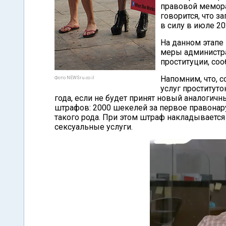
правовой мемора
говорится, что з
в силу в июле 2
На данном этапе
меры администра
проституции, со
Напомним, что, с
Фото NEWSru.co.il
услуг проституто
года, если не будет принят новый аналогич
штрафов: 2000 шекелей за первое правонар
такого рода. При этом штраф накладывается и
сексуальные услуги.