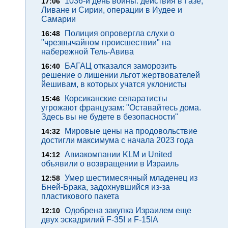
1036-й день войны: действия в Газе,
17:06
Ливане и Сирии, операции в Иудее и
Самарии
Полиция опровергла слухи о
16:48
"чрезвычайном происшествии" на
набережной Тель-Авива
БАГАЦ отказался заморозить
16:40
решение о лишении льгот жертвователей
йешивам, в которых учатся уклонисты
Корсиканские сепаратисты
15:46
угрожают французам: "Оставайтесь дома.
Здесь вы не будете в безопасности"
Мировые цены на продовольствие
14:32
достигли максимума с начала 2023 года
Авиакомпании KLM и United
14:12
объявили о возвращении в Израиль
Умер шестимесячный младенец из
12:58
Бней-Брака, задохнувшийся из-за
пластикового пакета
Одобрена закупка Израилем еще
12:10
двух эскадрилий F-35I и F-15IA