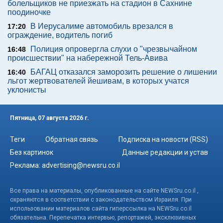
болельщиков не приезжать на стадион в Сахнине
поодиночке
В Иерусалиме автомобиль врезался в
17:20
ограждение, водитель погиб
Полиция опровергла слухи о "чрезвычайном
16:48
происшествии" на набережной Тель-Авива
БАГАЦ отказался заморозить решение о лишении
16:40
льгот жертвователей йешивам, в которых учатся
уклонисты
Пятница, 07 августа 2026 г.
Теги
Обратная связь
Подписка на новости (RSS)
Без картинок
Данные редакции и устав
Реклама:
advertising@newsru.co.il
Все права на материалы, опубликованные на сайте NEWSru.co.il ,
охраняются в соответствии с законодательством Израиля. При
использовании материалов сайта гиперссылка на NEWSru.co.il
обязательна. Перепечатка интервью, репортажей, эксклюзивных