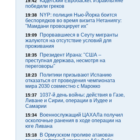
Кадетский Евробаскет. Израильтяне
19:42
победили греков
NYP: полиция Нью-Йорка боится
19:38
беспорядков во время визита Нетаниягу:
"Мамдани провоцирует их"
Прорвавшиеся в Сеуту мигранты
19:09
жалуются на отсутствие условий для
проживания
Президент Ирана: "США –
18:35
преступная держава, несмотря на
переговоры"
Политики призывают Испанию
18:23
отказаться от проведения чемпионата
мира 2030 совместно с Марокко
1037-й день войны: действия в Газе,
15:37
Ливане и Сирии, операции в Иудее и
Самарии
Военнослужащий ЦАХАЛа получил
15:34
осколочные ранения в ходе операции на
юге Ливана
В Ормузском проливе атакован
15:18