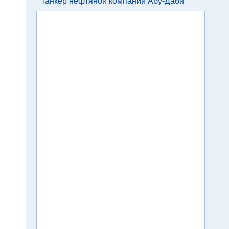
танкер нефтяной компании Абу-Даби