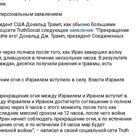
ии.
 персональным заявлением.
резидент США Дональд Трамп, как обычно большими
соцсети TruthSocial следующее
заявление
: "Прекращение
шайте его! Дональд Дж. Трамп, президент Соединенных
через полчаса после того, как Иран завершил волну
, длившуюся в течение нескольких часов. В результате
аждан, десятки получили ранения и травмы, есть
нии огня с Израилем вступило в силу. Власти Израиля
прекращения огня между Израилем и Ираном вступит в
жду Израилем и Ираном достигнуто соглашение о полном
о через 6 часов с этого момента, после того как
ледние миссии) сроком на 12 часов, после чего война
ран начнет соблюдать прекращение огня, а по истечении
ние огня, и по истечении 24 часов мир будет
евной войны", – написал в своей социальной сети Truth