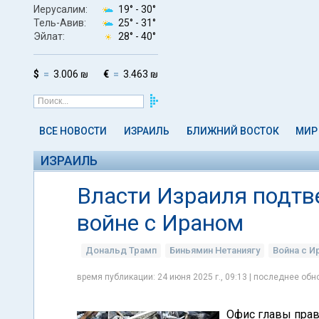
Иерусалим:
19° -
30°
Тель-Авив:
25° -
31°
Эйлат:
28° -
40°
$
3.006 ₪
€
3.463 ₪
ВСЕ НОВОСТИ
ИЗРАИЛЬ
БЛИЖНИЙ ВОСТОК
МИР
ИЗРАИЛЬ
Власти Израиля подтв
войне с Ираном
Дональд Трамп
Биньямин Нетаниягу
Война с И
время публикации: 24 июня 2025 г., 09:13 | последнее обно
Офис главы прав