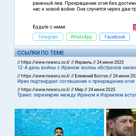
раненый лев. Прекращение огня без достиж
нас к новой войне. Она случится через два-т
Будьте с нами:
Telegram
WhatsApp
Facebook
ССЫЛКИ ПО ТЕМЕ
//
https://www.newsru.co.il/
//
Израиль
//
24 июня 2025
12-й день войны с Ираном: волны обстрелов накан
//
https://www.newsru.co.il/
//
Ближний Восток
//
24 июня 20
Иран подтвердил: соглашение о прекращении огня 
//
https://www.newsru.co.il/
//
Мир
//
24 июня 2025
Трамп: перемирие между Ираном и Израилем вступ