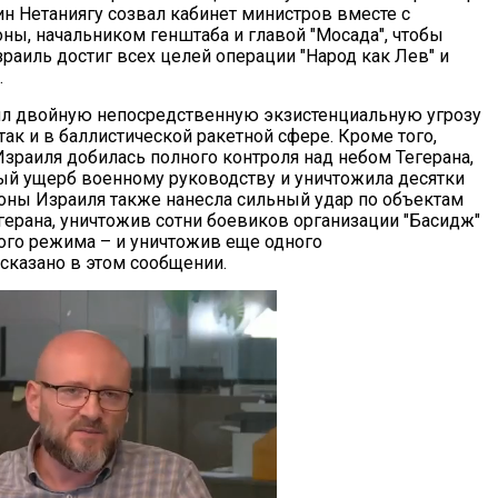
н Нетаниягу созвал кабинет министров вместе с
ны, начальником генштаба и главой "Мосада", чтобы
зраиль достиг всех целей операции "Народ как Лев" и
.
ил двойную непосредственную экзистенциальную угрозу
 так и в баллистической ракетной сфере. Кроме того,
зраиля добилась полного контроля над небом Тегерана,
ый ущерб военному руководству и уничтожила десятки
ороны Израиля также нанесла сильный удар по объектам
герана, уничтожив сотни боевиков организации "Басидж"
ого режима – и уничтожив еще одного
сказано в этом сообщении.