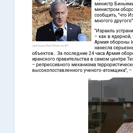
министр Биньями
министром оборо
сообщить, "что И
многого другого"
"Израиль устран
– как в ядерной,
Армия обороны И
Jack Guez/Pool Photo via AP
нанесла серьезн
объектов... За последние 24 часа Армия об
иранского правительства в самом центре Те
– репрессивного механизма террористическ
высокопоставленного ученого-атомщика", – 