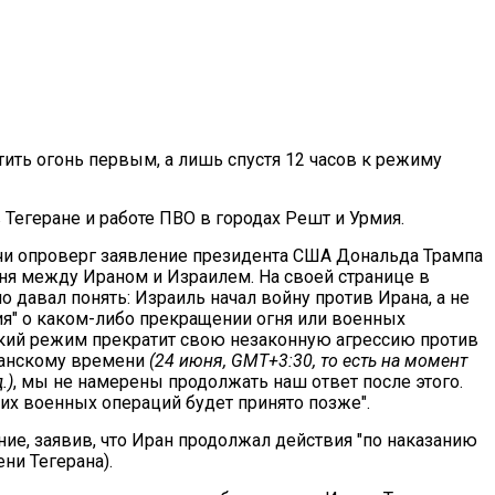
ить огонь первым, а лишь спустя 12 часов к режиму
Тегеране и работе ПВО в городах Решт и Урмия.
чи опроверг заявление президента США Дональда Трампа
ня между Ираном и Израилем. На своей странице в
но давал понять: Израиль начал войну против Ирана, а не
ия" о каком-либо прекращении огня или военных
ьский режим прекратит свою незаконную агрессию против
еранскому времени
(24 июня, GMT+3:30, то есть на момент
.)
, мы не намерены продолжать наш ответ после этого.
х военных операций будет принято позже".
ие, заявив, что Иран продолжал действия "по наказанию
ени Тегерана).