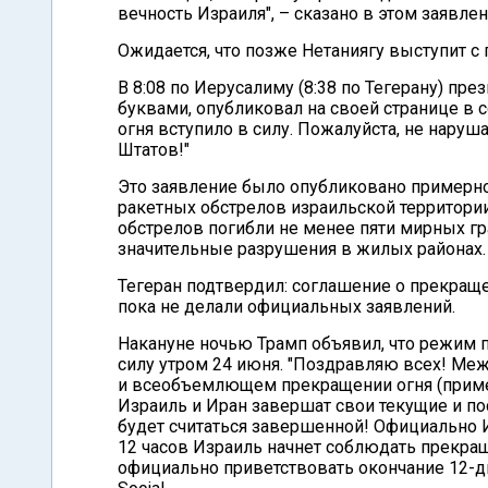
вечность Израиля", – сказано в этом заявлен
Ожидается, что позже Нетаниягу выступит с
В 8:08 по Иерусалиму (8:38 по Тегерану) п
буквами, опубликовал на своей странице в 
огня вступило в силу. Пожалуйста, не нару
Штатов!"
Это заявление было опубликовано примерно 
ракетных обстрелов израильской территории
обстрелов погибли не менее пяти мирных гр
значительные разрушения в жилых районах.
Тегеран подтвердил: соглашение о прекраще
пока не делали официальных заявлений.
Накануне ночью Трамп объявил, что режим 
силу утром 24 июня. "Поздравляю всех! Ме
и всеобъемлющем прекращении огня (примерн
Израиль и Иран завершат свои текущие и пос
будет считаться завершенной! Официально И
12 часов Израиль начнет соблюдать прекраще
официально приветствовать окончание 12-дн