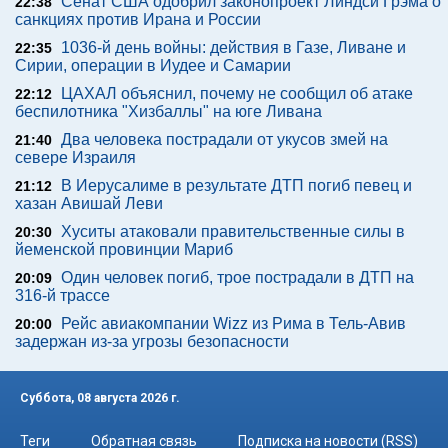
Сенат США одобрил законопроект Линдси Грэма о
22:38
санкциях против Ирана и России
1036-й день войны: действия в Газе, Ливане и
22:35
Сирии, операции в Иудее и Самарии
ЦАХАЛ объяснил, почему не сообщил об атаке
22:12
беспилотника "Хизбаллы" на юге Ливана
Два человека пострадали от укусов змей на
21:40
севере Израиля
В Иерусалиме в результате ДТП погиб певец и
21:12
хазан Авишай Леви
Хуситы атаковали правительственные силы в
20:30
йеменской провинции Мариб
Один человек погиб, трое пострадали в ДТП на
20:09
316-й трассе
Рейс авиакомпании Wizz из Рима в Тель-Авив
20:00
задержан из-за угрозы безопасности
Суббота, 08 августа 2026 г.
Теги
Обратная связь
Подписка на новости (RSS)