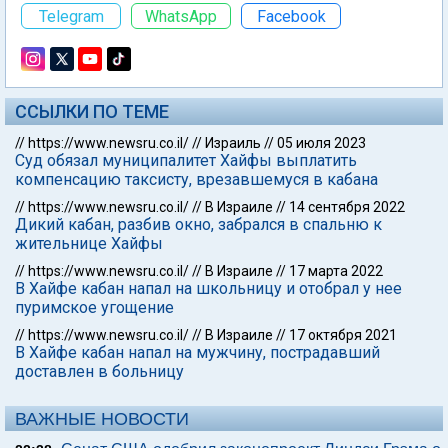
Telegram
WhatsApp
Facebook
ССЫЛКИ ПО ТЕМЕ
//
https://www.newsru.co.il/
//
Израиль
//
05 июля 2023
Суд обязал муниципалитет Хайфы выплатить
компенсацию таксисту, врезавшемуся в кабана
//
https://www.newsru.co.il/
//
В Израиле
//
14 сентября 2022
Дикий кабан, разбив окно, забрался в спальню к
жительнице Хайфы
//
https://www.newsru.co.il/
//
В Израиле
//
17 марта 2022
В Хайфе кабан напал на школьницу и отобрал у нее
пуримское угощение
//
https://www.newsru.co.il/
//
В Израиле
//
17 октября 2021
В Хайфе кабан напал на мужчину, пострадавший
доставлен в больницу
ВАЖНЫЕ НОВОСТИ