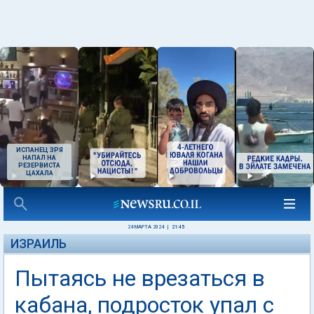
ИСПАНЕЦ ЗРЯ
НАПАЛ НА
РЕЗЕРВИСТА
ЦАХАЛА
24 МАРТА 2024
|
21:45
ИЗРАИЛЬ
Пытаясь не врезаться в
кабана, подросток упал с