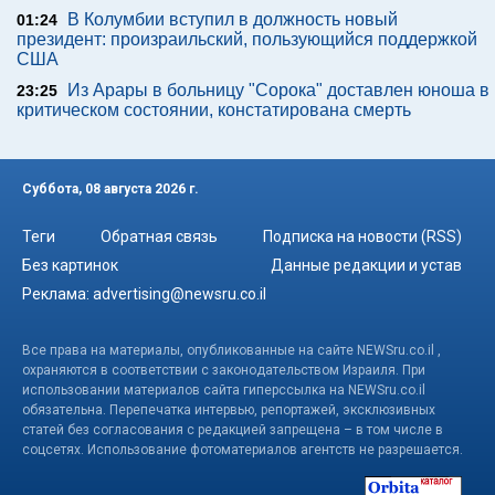
В Колумбии вступил в должность новый
01:24
президент: произраильский, пользующийся поддержкой
США
Из Арары в больницу "Сорока" доставлен юноша в
23:25
критическом состоянии, констатирована смерть
Суббота, 08 августа 2026 г.
Теги
Обратная связь
Подписка на новости (RSS)
Без картинок
Данные редакции и устав
Реклама:
advertising@newsru.co.il
Все права на материалы, опубликованные на сайте NEWSru.co.il ,
охраняются в соответствии с законодательством Израиля. При
использовании материалов сайта гиперссылка на NEWSru.co.il
обязательна. Перепечатка интервью, репортажей, эксклюзивных
статей без согласования с редакцией запрещена – в том числе в
соцсетях. Использование фотоматериалов агентств не разрешается.