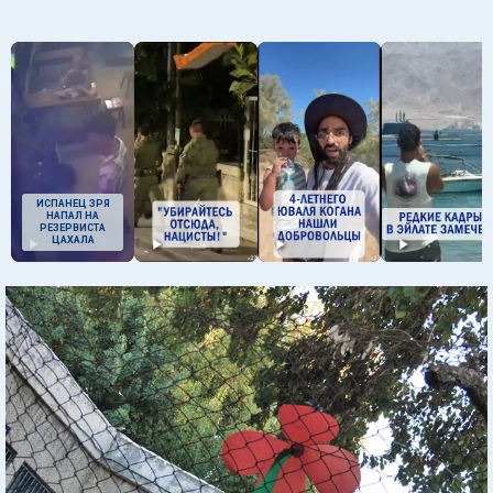
ИСПАНЕЦ ЗРЯ
НАПАЛ НА
РЕЗЕРВИСТА
ЦАХАЛА