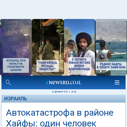
ИСПАНЕЦ ЗРЯ
НАПАЛ НА
РЕЗЕРВИСТА
ЦАХАЛА
26 ДЕКАБРЯ 2010
|
20:30
ИЗРАИЛЬ
Автокатастрофа в районе
Хайфы: один человек