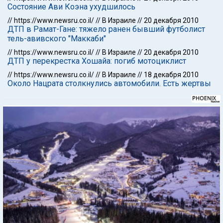
Состояние Ави Коэна ухудшилось
//
https://www.newsru.co.il/
//
В Израиле
//
20 декабря 2010
ДТП в Рамат-Гане: тяжело ранен бывший футболист
тель-авивского "Маккаби"
//
https://www.newsru.co.il/
//
В Израиле
//
20 декабря 2010
ДТП у перекрестка Хошайа: погиб мотоциклист
//
https://www.newsru.co.il/
//
В Израиле
//
18 декабря 2010
Около Нацрата столкнулись автомобили. Есть жертвы