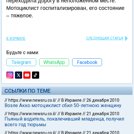
переходила дорогу в неположенном месте.
Мотоциклист госпитализирован, его состояние
– тяжелое.
СЛЕДУЮЩАЯ СТАТЬЯ
В ИЗРАИЛЕ
Будьте с нами:
Telegram
WhatsApp
Facebook
ССЫЛКИ ПО ТЕМЕ
//
https://www.newsru.co.il/
//
В Израиле
//
26 декабря 2010
Возле Акко мотоциклист сбил 50-летнюю женщину
//
https://www.newsru.co.il/
//
В Израиле
//
21 декабря 2010
Пьяный водитель, покалечивший младенца, получил
всего год тюрьмы
//
https://www.newsru.co.il/
//
В Израиле
//
21 декабря 2010