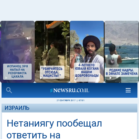
ИСПАНЕЦ ЗРЯ
НАПАЛ НА
РЕЗЕРВИСТА
ЦАХАЛА
27 СЕНТЯБРЯ 2017
|
07:01
ИЗРАИЛЬ
Нетаниягу пообещал
ответить на