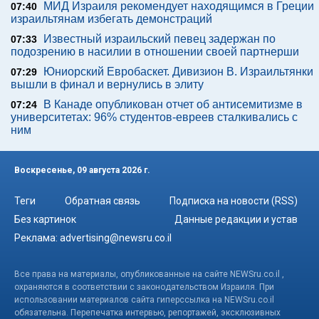
МИД Израиля рекомендует находящимся в Греции
07:40
израильтянам избегать демонстраций
Известный израильский певец задержан по
07:33
подозрению в насилии в отношении своей партнерши
Юниорский Евробаскет. Дивизион В. Израильтянки
07:29
вышли в финал и вернулись в элиту
В Канаде опубликован отчет об антисемитизме в
07:24
университетах: 96% студентов-евреев сталкивались с
ним
Воскресенье, 09 августа 2026 г.
Теги
Обратная связь
Подписка на новости (RSS)
Без картинок
Данные редакции и устав
Реклама:
advertising@newsru.co.il
Все права на материалы, опубликованные на сайте NEWSru.co.il ,
охраняются в соответствии с законодательством Израиля. При
использовании материалов сайта гиперссылка на NEWSru.co.il
обязательна. Перепечатка интервью, репортажей, эксклюзивных