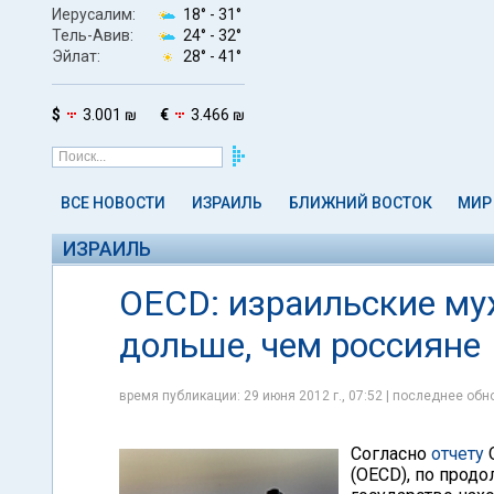
Иерусалим:
18° -
31°
Тель-Авив:
24° -
32°
Эйлат:
28° -
41°
$
3.001 ₪
€
3.466 ₪
ВСЕ НОВОСТИ
ИЗРАИЛЬ
БЛИЖНИЙ ВОСТОК
МИР
ИЗРАИЛЬ
OECD: израильские му
дольше, чем россияне
время публикации: 29 июня 2012 г., 07:52 | последнее обно
Согласно
отчету
О
(OECD), по прод