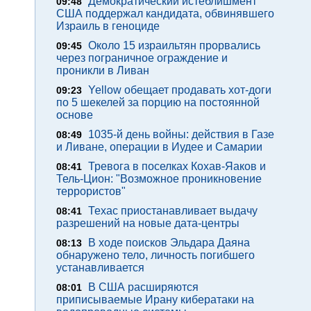
Демократический истеблишмент
09:48
США поддержал кандидата, обвинявшего
Израиль в геноциде
Около 15 израильтян прорвались
09:45
через пограничное ограждение и
проникли в Ливан
Yellow обещает продавать хот-доги
09:23
по 5 шекелей за порцию на постоянной
основе
1035-й день войны: действия в Газе
08:49
и Ливане, операции в Иудее и Самарии
Тревога в поселках Кохав-Яаков и
08:41
Тель-Цион: "Возможное проникновение
террористов"
Техас приостанавливает выдачу
08:41
разрешений на новые дата-центры
В ходе поисков Эльдара Даяна
08:13
обнаружено тело, личность погибшего
устанавливается
В США расширяются
08:01
приписываемые Ирану кибератаки на