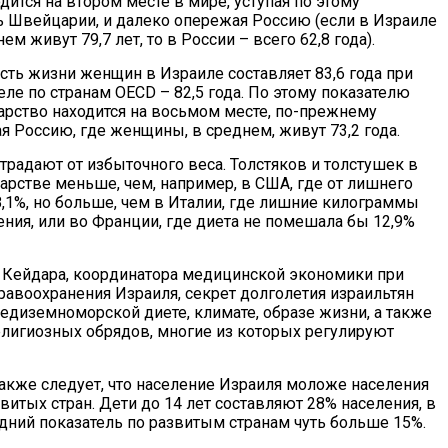
дится на втором месте в мире, уступая по этому
 Швейцарии, и далеко опережая Россию (если в Израиле
м живут 79,7 лет, то в России – всего 62,8 года).
ть жизни женщин в Израиле составляет 83,6 года при
ле по странам OECD – 82,5 года. По этому показателю
арство находится на восьмом месте, по-прежнему
я Россию, где женщины, в среднем, живут 73,2 года.
традают от избыточного веса. Толстяков и толстушек в
арстве меньше, чем, например, в США, где от лишнего
8,1%, но больше, чем в Италии, где лишние килограммы
ения, или во Франции, где диета не помешала бы 12,9%
Кейдара, координатора медицинской экономики при
равоохранения Израиля, секрет долголетия израильтян
редиземноморской диете, климате, образе жизни, а также
лигиозных обрядов, многие из которых регулируют
также следует, что население Израиля моложе населения
итых стран. Дети до 14 лет составляют 28% населения, в
едний показатель по развитым странам чуть больше 15%.