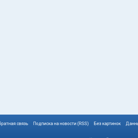
братная связь
Подписка на новости (RSS)
Без картинок
Данны