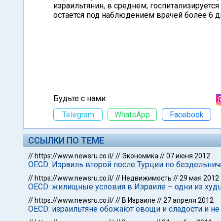
израильтянин, в среднем, госпитализируется 
остается под наблюдением врачей более 6 д
Будьте с нами:
Telegram
WhatsApp
Facebook
ССЫЛКИ ПО ТЕМЕ
//
https://www.newsru.co.il/
//
Экономика
//
07 июня 2012
OECD: Израиль второй после Турции по бездельн
//
https://www.newsru.co.il/
//
Недвижимость
//
29 мая 2012
OECD: жилищные условия в Израиле – одни из худ
//
https://www.newsru.co.il/
//
В Израиле
//
27 апреля 2012
OECD: израильтяне обожают овощи и сладости и не