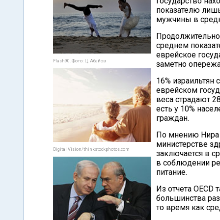
государство нахо
показателю лишь
мужчины в средне
Продолжительнос
среднем показате
еврейское госуд
Flash90. Фото: Ц. Абайов
заметно опережа
16% израильтян с
еврейском госуд
веса страдают 2
есть у 10% насел
граждан.
По мнению Нира 
министерстве зд
Digital Vision/thinkstockphotos.com
заключается в с
в соблюдении ре
питание.
Из отчета OECD 
большинства разв
то время как ср