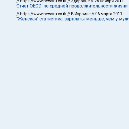
//
https://www.newsru.co.il/
//
Здоровье
//
24 ноября 2011
Отчет OECD: по средней продолжительности жизни
//
https://www.newsru.co.il/
//
В Израиле
//
06 марта 2011
"Женская" статистика: зарплаты меньше, чем у муж