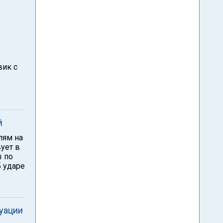
вик с
й
лям на
вует в
ы по
б ударе
уации