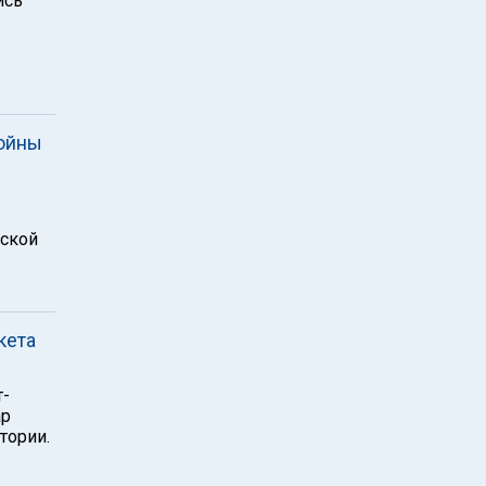
ись
войны
еской
кета
т-
ар
тории.