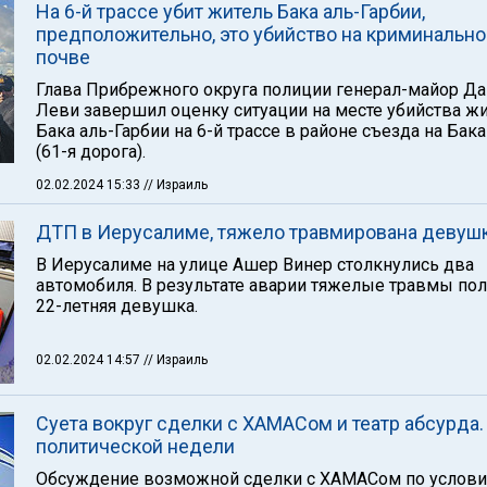
На 6-й трассе убит житель Бака аль-Гарбии,
предположительно, это убийство на криминально
почве
Глава Прибрежного округа полиции генерал-майор Д
Леви завершил оценку ситуации на месте убийства ж
Бака аль-Гарбии на 6-й трассе в районе съезда на Бак
(61-я дорога).
02.02.2024 15:33
// Израиль
ДТП в Иерусалиме, тяжело травмирована девуш
В Иерусалиме на улице Ашер Винер столкнулись два
автомобиля. В результате аварии тяжелые травмы по
22-летняя девушка.
02.02.2024 14:57
// Израиль
Суета вокруг сделки с ХАМАСом и театр абсурда.
политической недели
Обсуждение возможной сделки с ХАМАСом по услов