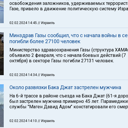
освобождения заложников, удерживаемых террорист
Газе, привело в движение политическую систему Изра
02.02.2024 14:45
// Израиль
Минздрав Газы сообщил, что с начала войны в с
погибли более 27100 человек
Министерство здравоохранения Газы (структура ХАМА
объявило 2 февраля, что с начала боевых действий (7
октября) в секторе Газы погибли 27131 человек.
02.02.2024 14:34
// Израиль
Около развязки Бака Джат застрелен мужчина
На 6-й трассе в районе съезда на Бака Джат (61-я доро
был застрелен мужчина примерно 45 лет. Парамедики
службы "Маген Давид Адом" констатировали его смер
02.02.2024 14:10
// Израиль