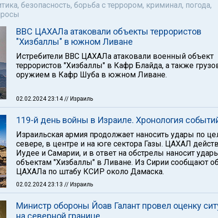
тика, безопасность, борьба с террором, криминал, погода,
просы
ВВС ЦАХАЛа атаковали объекты террористов
"Хизбаллы" в южном Ливане
Истребители ВВС ЦАХАЛа атаковали военный объект
террористов "Хизбаллы" в Кафр Блайда, а также грузо
оружием в Кафр Шуба в южном Ливане.
02.02.2024 23:14
// Израиль
119-й день войны в Израиле. Хронология событи
Израильская армия продолжает наносить удары по це
севере, в центре и на юге сектора Газы. ЦАХАЛ дейст
Иудее и Самарии, и в ответ на обстрелы наносит удар
объектам "Хизбаллы" в Ливане. Из Сирии сообщают о
ЦАХАЛа по штабу КСИР около Дамаска.
02.02.2024 23:13
// Израиль
Министр обороны Йоав Галант провел оценку сит
на северной границе