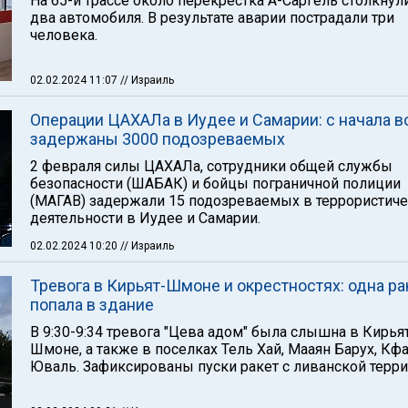
На 65-й трассе около перекрестка А-Саргель столкнул
два автомобиля. В результате аварии пострадали три
человека.
02.02.2024 11:07
// Израиль
Операции ЦАХАЛа в Иудее и Самарии: с начала 
задержаны 3000 подозреваемых
2 февраля силы ЦАХАЛа, сотрудники общей службы
безопасности (ШАБАК) и бойцы пограничной полиции
(МАГАВ) задержали 15 подозреваемых в террористич
деятельности в Иудее и Самарии.
02.02.2024 10:20
// Израиль
Тревога в Кирьят-Шмоне и окрестностях: одна ра
попала в здание
В 9:30-9:34 тревога "Цева адом" была слышна в Кирья
Шмоне, а также в поселках Тель Хай, Мааян Барух, Кф
Юваль. Зафиксированы пуски ракет с ливанской терри