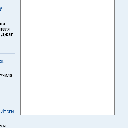
й
ани
ителя
а Джат
ка
лучила
 Итоги
иям