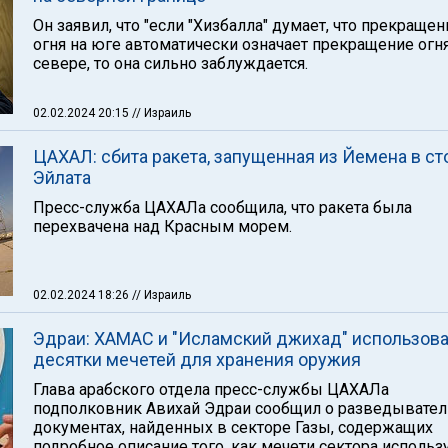
Он заявил, что "если "Хизбалла" думает, что прекращен
огня на юге автоматически означает прекращение огня
севере, то она сильно заблуждается.
02.02.2024 20:15
// Израиль
ЦАХАЛ: сбита ракета, запущенная из Йемена в ст
Эйлата
Пресс-служба ЦАХАЛа сообщила, что ракета была
перехвачена над Красным морем.
02.02.2024 18:26
// Израиль
Эдраи: ХАМАС и "Исламский джихад" использов
десятки мечетей для хранения оружия
Глава арабского отдела пресс-службы ЦАХАЛа
подполковник Авихай Эдраи сообщил о разведывате
документах, найденных в секторе Газы, содержащих
подробное описание того, как мечети сектора использ