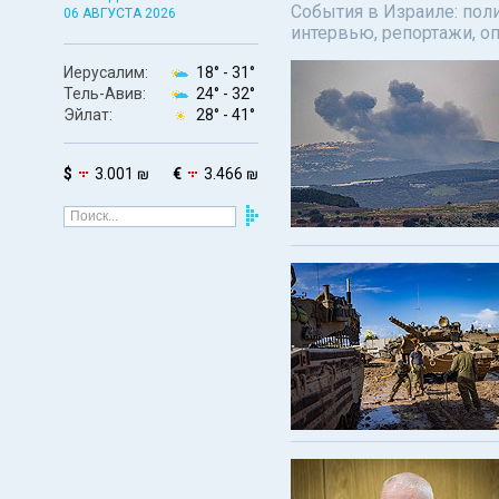
События в Израиле: поли
06 АВГУСТА 2026
интервью, репортажи, о
Иерусалим:
18° -
31°
Тель-Авив:
24° -
32°
Эйлат:
28° -
41°
$
3.001 ₪
€
3.466 ₪