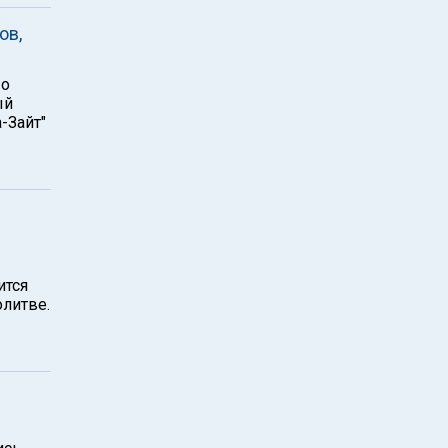
ов,
 о
ый
-Зайт"
н
ится
олитве.