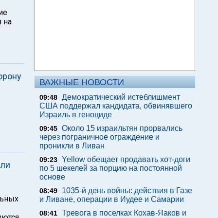
ие
 на
орону
ВАЖНЫЕ НОВОСТИ
Демократический истеблишмент
09:48
США поддержал кандидата, обвинявшего
Израиль в геноциде
Около 15 израильтян прорвались
09:45
через пограничное ограждение и
проникли в Ливан
Yellow обещает продавать хот-доги
09:23
али
по 5 шекелей за порцию на постоянной
основе
1035-й день войны: действия в Газе
08:49
льных
и Ливане, операции в Иудее и Самарии
Тревога в поселках Кохав-Яаков и
08:41
уются