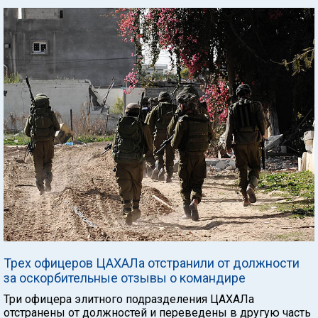
Трех офицеров ЦАХАЛа отстранили от должности
за оскорбительные отзывы о командире
Три офицера элитного подразделения ЦАХАЛа
отстранены от должностей и переведены в другую часть