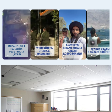
ИСПАНЕЦ ЗРЯ
НАПАЛ НА
РЕЗЕРВИСТА
ЦАХАЛА