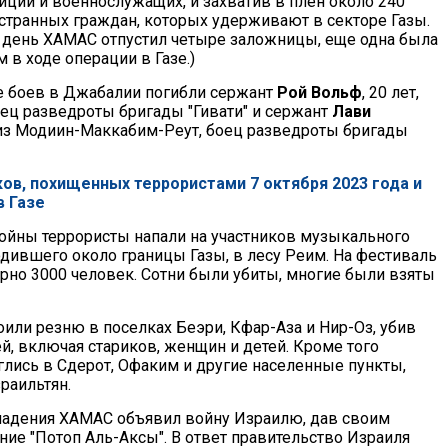
иции и военнослужащих, и захватив в плен около 240
остранных граждан, которых удерживают в секторе Газы.
 день ХАМАС отпустил четыре заложницы, еще одна была
в ходе операции в Газе.)
де боев в Джабалии погибли сержант
Рой Вольф
, 20 лет,
оец ​​разведроты бригады "Гивати" и сержант
Лави
, из Модиин-Маккабим-Реут, боец ​​разведроты бригады
ов, похищенных террористами 7 октября 2023 года и
 Газе
ойны террористы напали на участников музыкального
одившего около границы Газы, в лесу Реим. На фестиваль
рно 3000 человек. Сотни были убиты, многие были взяты
оили резню в поселках Беэри, Кфар-Аза и Нир-Оз, убив
, включая стариков, женщин и детей. Кроме того
глись в Сдерот, Офаким и другие населенные пункты,
зраильтян.
падения ХАМАС объявил войну Израилю, дав своим
ние "Потоп Аль-Аксы". В ответ правительство Израиля