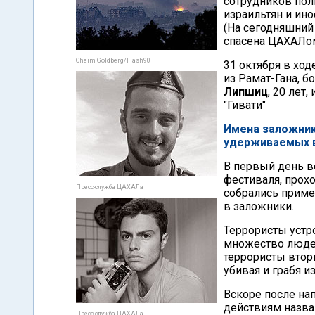
сотрудников пол
израильтян и ин
(На сегодняшний
спасена ЦАХАЛом 
Chaim Goldberg/Flash90
31 октября в хо
из Рамат-Гана, б
Липшиц
, 20 лет
"Гивати"
Имена заложник
удерживаемых в
В первый день в
фестиваля, прох
Пресс-служба ЦАХАЛа
собрались приме
в заложники.
Террористы устр
множество людей
террористы втор
убивая и грабя и
Вскоре после на
действиям назва
Пресс-служба ЦАХАЛа