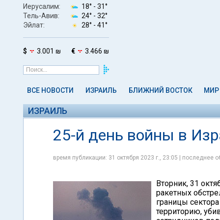
Иерусалим:
18° -
31°
Тель-Авив:
24° -
32°
Эйлат:
28° -
41°
$
3.001 ₪
€
3.466 ₪
ВСЕ НОВОСТИ
ИЗРАИЛЬ
БЛИЖНИЙ ВОСТОК
МИР
ИЗРАИЛЬ
25-й день войны в Из
время публикации: 31 октября 2023 г., 23:05 | последнее о
Вторник, 31 октя
ракетных обстре
границы сектора
территорию, уби