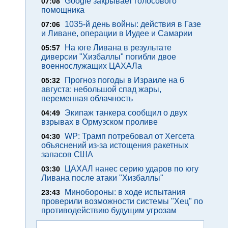
Google закрывает голосового
07:08
помощника
1035-й день войны: действия в Газе
07:06
и Ливане, операции в Иудее и Самарии
На юге Ливана в результате
05:57
диверсии "Хизбаллы" погибли двое
военнослужащих ЦАХАЛа
Прогноз погоды в Израиле на 6
05:32
августа: небольшой спад жары,
переменная облачность
Экипаж танкера сообщил о двух
04:49
взрывах в Ормузском проливе
WP: Трамп потребовал от Хегсета
04:30
объяснений из-за истощения ракетных
запасов США
ЦАХАЛ нанес серию ударов по югу
03:30
Ливана после атаки "Хизбаллы"
Минобороны: в ходе испытания
23:43
проверили возможности системы "Хец" по
противодействию будущим угрозам