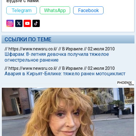
Будьте с нами:
Telegram
WhatsApp
Facebook
ССЫЛКИ ПО ТЕМЕ
//
https://www.newsru.co.il/
//
В Израиле
//
02 июля 2010
Шфарам: 8-летняя девочка получила тяжелое
огнестрельное ранение
//
https://www.newsru.co.il/
//
В Израиле
//
02 июля 2010
Авария в Кирьят-Бялике: тяжело ранен мотоциклист