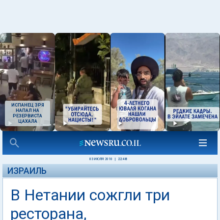
ИСПАНЕЦ ЗРЯ
НАПАЛ НА
РЕЗЕРВИСТА
ЦАХАЛА
03 ИЮЛЯ 2010
|
22:48
ИЗРАИЛЬ
В Нетании сожгли три
ресторана,