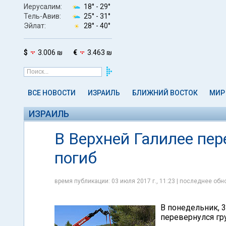
Иерусалим:
18° -
29°
Тель-Авив:
25° -
31°
Эйлат:
28° -
40°
$
3.006 ₪
€
3.463 ₪
ВСЕ НОВОСТИ
ИЗРАИЛЬ
БЛИЖНИЙ ВОСТОК
МИР
ИЗРАИЛЬ
В Верхней Галилее пер
погиб
время публикации: 03 июля 2017 г., 11:23 | последнее обно
В понедельник, 
перевернулся гр