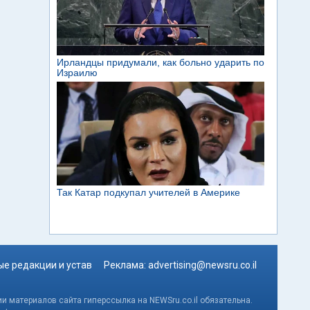
е редакции и устав
Реклама:
advertising@newsru.co.il
и материалов сайта гиперссылка на NEWSru.co.il обязательна.