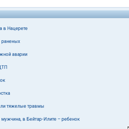
а в Нацерете
е раненых
ожной аварии
 ДТП
нок
остка
чили тяжелые травмы
 мужчина, в Бейтар-Илите – ребенок