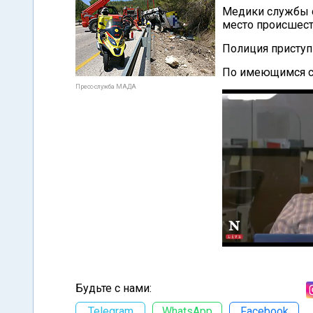
Медики службы 
место происшест
Полиция приступ
По имеющимся св
Пресс-служба МАДА
Будьте с нами:
Telegram
WhatsApp
Facebook