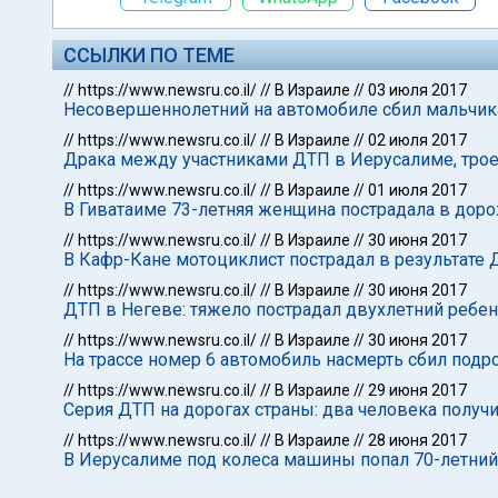
ССЫЛКИ ПО ТЕМЕ
//
https://www.newsru.co.il/
//
В Израиле
//
03 июля 2017
Несовершеннолетний на автомобиле сбил мальчик
//
https://www.newsru.co.il/
//
В Израиле
//
02 июля 2017
Драка между участниками ДТП в Иерусалиме, тро
//
https://www.newsru.co.il/
//
В Израиле
//
01 июля 2017
В Гиватаиме 73-летняя женщина пострадала в дор
//
https://www.newsru.co.il/
//
В Израиле
//
30 июня 2017
В Кафр-Кане мотоциклист пострадал в результате
//
https://www.newsru.co.il/
//
В Израиле
//
30 июня 2017
ДТП в Негеве: тяжело пострадал двухлетний ребе
//
https://www.newsru.co.il/
//
В Израиле
//
30 июня 2017
На трассе номер 6 автомобиль насмерть сбил подр
//
https://www.newsru.co.il/
//
В Израиле
//
29 июня 2017
Серия ДТП на дорогах страны: два человека полу
//
https://www.newsru.co.il/
//
В Израиле
//
28 июня 2017
В Иерусалиме под колеса машины попал 70-летний