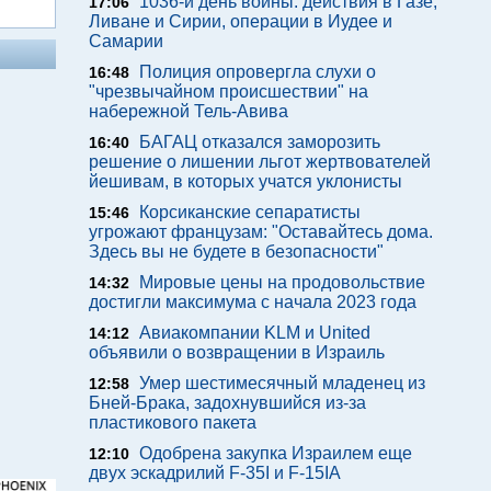
1036-й день войны: действия в Газе,
17:06
Ливане и Сирии, операции в Иудее и
Самарии
Полиция опровергла слухи о
16:48
"чрезвычайном происшествии" на
набережной Тель-Авива
БАГАЦ отказался заморозить
16:40
решение о лишении льгот жертвователей
йешивам, в которых учатся уклонисты
Корсиканские сепаратисты
15:46
угрожают французам: "Оставайтесь дома.
Здесь вы не будете в безопасности"
Мировые цены на продовольствие
14:32
достигли максимума с начала 2023 года
Авиакомпании KLM и United
14:12
объявили о возвращении в Израиль
Умер шестимесячный младенец из
12:58
Бней-Брака, задохнувшийся из-за
пластикового пакета
Одобрена закупка Израилем еще
12:10
двух эскадрилий F-35I и F-15IA