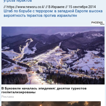
угроза терактов
//
https://www.newsru.co.il/
//
В Израиле
//
15 сентября 2014
Штаб по борьбе с террором: в западной Европе высока
вероятность терактов против израильтян
В Буковеле началась эпидемия: десятки туристов
госпитализированы
Реклама