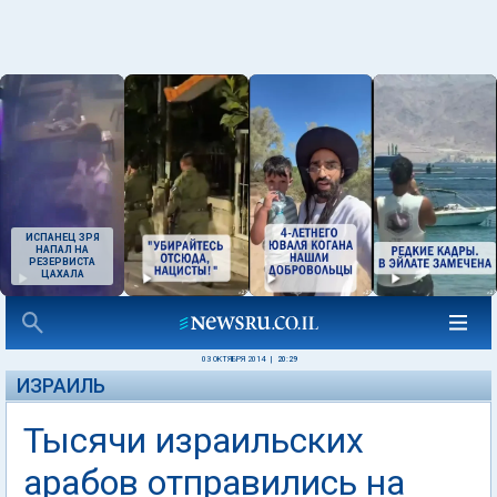
ИСПАНЕЦ ЗРЯ
НАПАЛ НА
РЕЗЕРВИСТА
ЦАХАЛА
03 ОКТЯБРЯ 2014
|
20:29
ИЗРАИЛЬ
Тысячи израильских
арабов отправились на