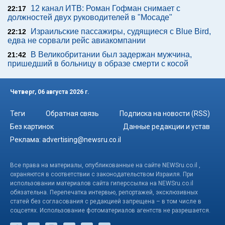
12 канал ИТВ: Роман Гофман снимает с
22:17
должностей двух руководителей в "Мосаде"
Израильские пассажиры, судящиеся с Blue Bird,
22:12
едва не сорвали рейс авиакомпании
В Великобритании был задержан мужчина,
21:42
пришедший в больницу в образе смерти с косой
Четверг, 06 августа 2026 г.
Теги
Обратная связь
Подписка на новости (RSS)
Без картинок
Данные редакции и устав
Реклама:
advertising@newsru.co.il
Все права на материалы, опубликованные на сайте NEWSru.co.il ,
охраняются в соответствии с законодательством Израиля. При
использовании материалов сайта гиперссылка на NEWSru.co.il
обязательна. Перепечатка интервью, репортажей, эксклюзивных
статей без согласования с редакцией запрещена – в том числе в
соцсетях. Использование фотоматериалов агентств не разрешается.