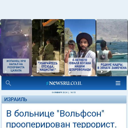
ИСПАНЕЦ ЗРЯ
НАПАЛ НА
РЕЗЕРВИСТА
ЦАХАЛА
04 ЯНВАРЯ 2024
|
14:15
ИЗРАИЛЬ
В больнице "Вольфсон"
прооперирован террорист.