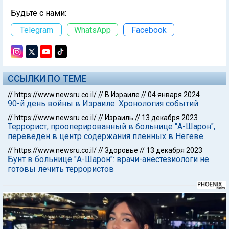
Будьте с нами:
Telegram
WhatsApp
Facebook
ССЫЛКИ ПО ТЕМЕ
//
https://www.newsru.co.il/
//
В Израиле
//
04 января 2024
90-й день войны в Израиле. Хронология событий
//
https://www.newsru.co.il/
//
Израиль
//
13 декабря 2023
Террорист, прооперированный в больнице "А-Шарон",
переведен в центр содержания пленных в Негеве
//
https://www.newsru.co.il/
//
Здоровье
//
13 декабря 2023
Бунт в больнице "А-Шарон": врачи-анестезиологи не
готовы лечить террористов