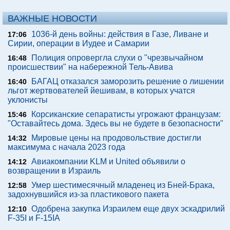
ВАЖНЫЕ НОВОСТИ
1036-й день войны: действия в Газе, Ливане и
17:06
Сирии, операции в Иудее и Самарии
Полиция опровергла слухи о "чрезвычайном
16:48
происшествии" на набережной Тель-Авива
БАГАЦ отказался заморозить решение о лишении
16:40
льгот жертвователей йешивам, в которых учатся
уклонисты
Корсиканские сепаратисты угрожают французам:
15:46
"Оставайтесь дома. Здесь вы не будете в безопасности"
Мировые цены на продовольствие достигли
14:32
максимума с начала 2023 года
Авиакомпании KLM и United объявили о
14:12
возвращении в Израиль
Умер шестимесячный младенец из Бней-Брака,
12:58
задохнувшийся из-за пластикового пакета
Одобрена закупка Израилем еще двух эскадрилий
12:10
F-35I и F-15IA