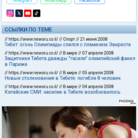
Telegram
WhatsApp
Facebook
ССЫЛКИ ПО ТЕМЕ
//
https://www.newsru.co.il/
//
Спорт
//
21 июня 2008
Тибет: огонь Олимпиады слился с пламенем Эвереста
//
https://www.newsru.co.il/
//
В мире
//
07 апреля 2008
Защитники Тибета дважды "гасили" олимпийский факел
в Париже
//
https://www.newsru.co.il/
//
В мире
//
05 апреля 2008
Новые столкновения в Тибете: погибли 8 человек
//
https://www.newsru.co.il/
//
В мире
//
04 апреля 2008
Китайские СМИ: насилие в Тибете возобновилось