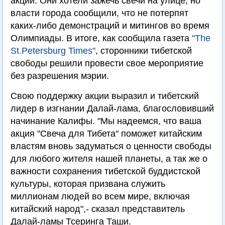
акции. Они хотели зажечь свечи на улице, но
власти города сообщили, что не потерпят
каких-либо демонстраций и митингов во время
Олимпиады. В итоге, как сообщила газета
"The
St.Petersburg Times"
, сторонники тибетской
свободы решили провести свое мероприятие
без разрешения мэрии.
Свою поддержку акции выразил и тибетский
лидер в изгнании Далай-лама, благословивший
начинание Калифы. "Мы надеемся, что ваша
акция "Свеча для Тибета" поможет китайским
властям вновь задуматься о ценности свободы
для любого жителя нашей планеты, а так же о
важности сохранения тибетской буддистской
культуры, которая призвана служить
миллионам людей во всем мире, включая
китайский народ",- сказал представитель
Далай-ламы Тсеринга Таши.