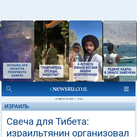
ИСПАНЕЦ ЗРЯ
НАПАЛ НА
РЕЗЕРВИСТА
ЦАХАЛА
05 АВГУСТА 2008
|
17:04
ИЗРАИЛЬ
Свеча для Тибета:
израильтянин организовал