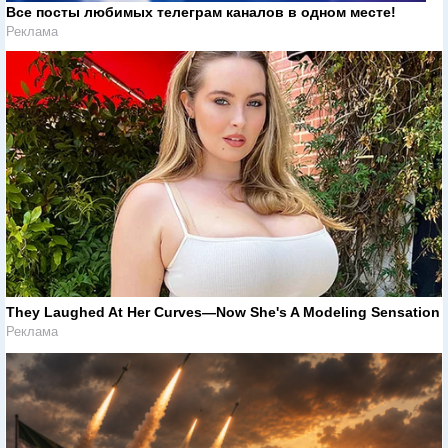
Все посты любимых телеграм каналов в одном месте!
Реклама
They Laughed At Her Curves—Now She's A Modeling Sensation
Реклама