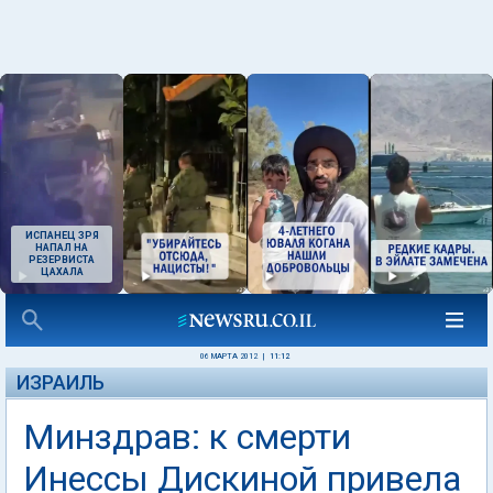
ИСПАНЕЦ ЗРЯ
НАПАЛ НА
РЕЗЕРВИСТА
ЦАХАЛА
06 МАРТА 2012
|
11:12
ИЗРАИЛЬ
Минздрав: к смерти
Инессы Дискиной привела