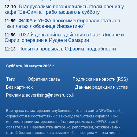
В Иерусалиме возобновились столкновения у
12:10
кафе "Бе-Симта", работающего в субботу
ФИФА и УЕФА прокомментировали статью о
11:59
"выплатах любовнице Инфантино"
1037-й день войны: действия в Газе, Ливане и
11:56
Сирии, операции в Иудее и Самарии
Попытка прорыва в Офарим: подробности
11:13
Суббота, 08 августа 2026 г.
Теги
Обратная связь
Подписка на новости (RSS)
Без картинок
Данные редакции и устав
Реклама:
advertising@newsru.co.il
Все права на материалы, опубликованные на сайте NEWSru.co.il ,
охраняются в соответствии с законодательством Израиля. При
использовании материалов сайта гиперссылка на NEWSru.co.il
обязательна. Перепечатка интервью, репортажей, эксклюзивных
статей без согласования с редакцией запрещена – в том числе в