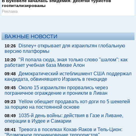
В Буковеле началась эпидемия: десятки туристов
госпитализированы
Реклама
ВАЖНЫЕ НОВОСТИ
Disney+ открывает для израильтян глобальную
10:26
версию платформы
"Я попала сюда, зная только слово "шалом": как
10:20
работает учебная база Михве Алон
Демократический истеблишмент США поддержал
09:48
кандидата, обвинявшего Израиль в геноциде
Около 15 израильтян прорвались через
09:45
пограничное ограждение и проникли в Ливан
Yellow обещает продавать хот-доги по 5 шекелей
09:23
за порцию на постоянной основе
1035-й день войны: действия в Газе и Ливане,
08:49
операции в Иудее и Самарии
Тревога в поселках Кохав-Яаков и Тель-Цион:
08:41
"Возможное проникновение террористов"