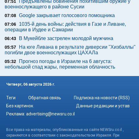
Предъявлены обвинения похитившим оружие у
07:51
военнослужащего в районе Сусии
Google закрывает голосового помощника
07:08
1035-й день войны: действия в Газе и Ливане,
07:06
операции в Иудее и Самарии
В Мукейбле застрелен молодой мужчина
06:43
На юге Ливана в результате диверсии "Хизбаллы"
05:57
погибли двое военнослужащих ЦАХАЛа
Прогноз погоды в Израиле на 6 августа:
05:32
небольшой спад жары, переменная облачность
Четверг, 06 августа 2026 г.
Теги
Обратная связь
Подписка на новости (RSS)
Без картинок
Данные редакции и устав
Реклама:
advertising@newsru.co.il
Все права на материалы, опубликованные на сайте NEWSru.co.il ,
охраняются в соответствии с законодательством Израиля. При