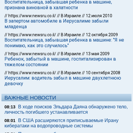
Воспитательница, забывшая ребенка в машине,
признана виновной в халатности
//
https://www.newsru.co.il/
//
В Израиле
//
12 июля 2010
В запертом автомобиле в Иерусалиме забыли
младенца
//
https://www.newsru.co.il/
//
В Израиле
//
12 октября 2009
Воспитательница, забывшая ребенка в машине: "Я не
понимаю, как это случилось"
//
https://www.newsru.co.il/
//
В Израиле
//
13 мая 2009
Ребенок, забытый в машине, госпитализирован в
тяжелом состоянии
//
https://www.newsru.co.il/
//
В Израиле
//
10 сентября 2008
Иерусалим: водитель забыл в машине двухлетнюю
девочку
ВАЖНЫЕ НОВОСТИ
В ходе поисков Эльдара Даяна обнаружено тело,
08:13
личность погибшего устанавливается
В США расширяются приписываемые Ирану
08:01
кибератаки на водопроводные системы