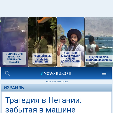
ИСПАНЕЦ ЗРЯ
НАПАЛ НА
РЕЗЕРВИСТА
ЦАХАЛА
08 АВГУСТА 2011
|
05:35
ИЗРАИЛЬ
Трагедия в Нетании:
забытая в машине