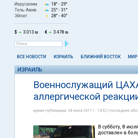
Иерусалим:
18° -
29°
Тель-Авив:
25° -
31°
Эйлат:
28° -
40°
$
3.013 ₪
€
3.478 ₪
ВСЕ НОВОСТИ
ИЗРАИЛЬ
БЛИЖНИЙ ВОСТОК
МИР
ИЗРАИЛЬ
Военнослужащий ЦАХА
аллергической реакци
время публикации: 08 июля 2017 г., 14:52 | последнее обно
В субботу, 8 ию
доставлен в боль