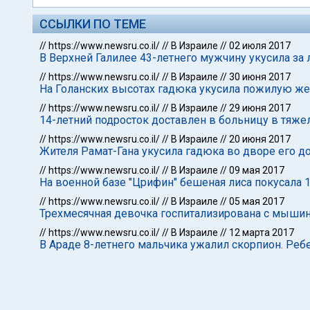
ССЫЛКИ ПО ТЕМЕ
//
https://www.newsru.co.il/
//
В Израиле
//
02 июля 2017
В Верхней Галилее 43-летнего мужчину укусила за 
//
https://www.newsru.co.il/
//
В Израиле
//
30 июня 2017
На Голанских высотах гадюка укусила пожилую ж
//
https://www.newsru.co.il/
//
В Израиле
//
29 июня 2017
14-летний подросток доставлен в больницу в тяже
//
https://www.newsru.co.il/
//
В Израиле
//
20 июня 2017
Жителя Рамат-Гана укусила гадюка во дворе его д
//
https://www.newsru.co.il/
//
В Израиле
//
09 мая 2017
На военной базе "Црифин" бешеная лиса покусала
//
https://www.newsru.co.il/
//
В Израиле
//
05 мая 2017
Трехмесячная девочка госпитализирована с мыши
//
https://www.newsru.co.il/
//
В Израиле
//
12 марта 2017
В Араде 8-летнего мальчика ужалил скорпион. Реб