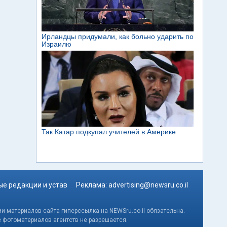
е редакции и устав
Реклама:
advertising@newsru.co.il
и материалов сайта гиперссылка на NEWSru.co.il обязательна.
е фотоматериалов агентств не разрешается.