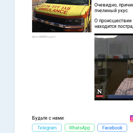
Очевидно, причи
пчелиный укус.
О происшествии с
находится постр
Фото NEWSru.co.il
Будьте с нами:
Telegram
WhatsApp
Facebook