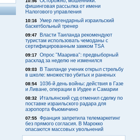
Осторожно, мошенники:
10:56
фишинговая рассылка от имени
Налогового управления
Умер легендарный израильский
10:16
баскетбольный тренер
Власти Таиланда рекомендуют
09:47
туристам использовать чемоданы с
сертифицированным замком TSA
Опрос "Mаарива": предвыборный
09:17
расклад за неделю не изменился
В Таиланде ученик открыл стрельбу
09:03
в школе: множество убитых и раненых
1036-й день войны: действия в Газе
08:54
и Ливане, операции в Иудее и Самарии
Итальянский суд отменил сделку по
08:32
поставке израильского радара для
аэропорта Фьюмичино
Франция запретила телемаркетинг
07:55
без прямого согласия. В Марокко
опасаются массовых увольнений