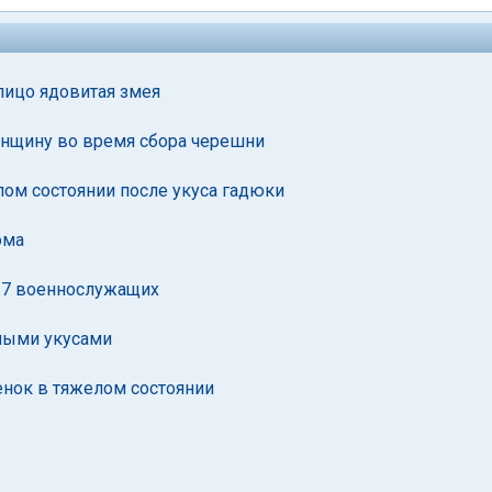
лицо ядовитая змея
енщину во время сбора черешни
лом состоянии после укуса гадюки
ома
 17 военнослужащих
ными укусами
енок в тяжелом состоянии