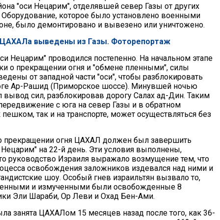
она "оси Нецарим", отделявшей север Газы от других
. Оборудование, которое было установлено военными
йоне, было демонтировано и вывезено или уничтожено.
 ЦАХАЛа выведены из Газы. Фоторепортаж
оси Нецарим" проводился постепенно. На начальном этапе
ки о прекращении огня и "обмене пленными", силы
едены от западной части "оси", чтобы разблокировать
оге Ар-Рашид (Приморское шоссе). Минувшей ночью
вывод сил, разблокировав дорогу Салах ад-Дин. Таким
 передвижение с юга на север Газы и в обратном
 пешком, так и на транспорте, может осуществляться без
о прекращении огня ЦАХАЛ должен был завершить
 Нецарим" на 22-й день. Эти условия выполнены,
 что руководство Израиля выражало возмущение тем, что
оцесса освобождения заложников издевался над ними и
гандистские шоу. Особый гнев израильтян вызвало то,
щенными и измученными были освобожденные 8
ки Эли Шараби, Ор Леви и Охад Бен-Ами.
ла занята ЦАХАЛом 15 месяцев назад после того, как 36-