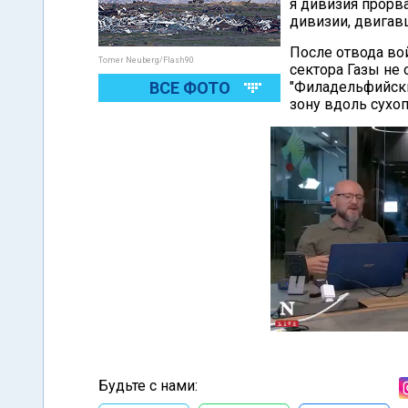
я дивизия прорва
дивизии, двигав
После отвода во
Tomer Neuberg/Flash90
сектора Газы не
ВСЕ ФОТО
"Филадельфийски
зону вдоль сухо
Будьте с нами: