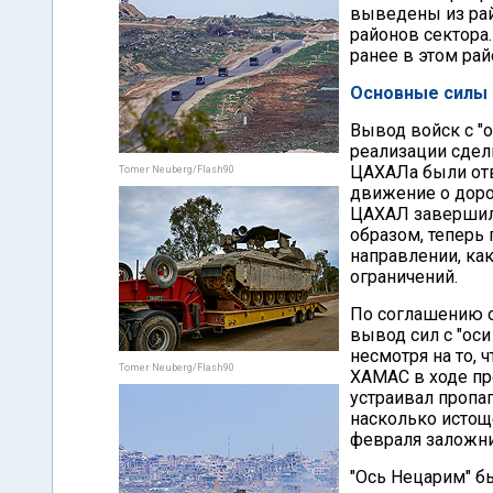
выведены из рай
районов сектора
ранее в этом ра
Основные силы
Вывод войск с "
реализации сдел
ЦАХАЛа были отв
Tomer Neuberg/Flash90
движение о дор
ЦАХАЛ завершил 
образом, теперь
направлении, как
ограничений.
По соглашению 
вывод сил с "оси
несмотря на то,
Tomer Neuberg/Flash90
ХАМАС в ходе пр
устраивал пропа
насколько исто
февраля заложни
"Ось Нецарим" бы