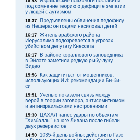
Израильские психологи поставили
16:48
под сомнение теорию о дефиците эмпатии
у людей с аутизмом
Предъявлены обвинения педофилу
16:37
из Нешера: он годами насиловал детей
Житель арабского района
16:17
Иерусалима подозревается в угрозах
убийством депутату Кнессета
В районе кораллового заповедника
16:17
в Эйлате заметили редкую рыбу-луну.
Видео
Как защититься от мошенников,
15:56
использующих ИИ: рекомендации Би-би-
си
Ученые показали связь между
15:51
верой в теории заговора, антисемитизмом
и антиизраильскими настроениями
ЦАХАЛ нанес удары по объектам
15:30
"Хизбаллы" на юге Ливана после гибели
двух резервистов
1035-й день войны: действия в Газе
14:50