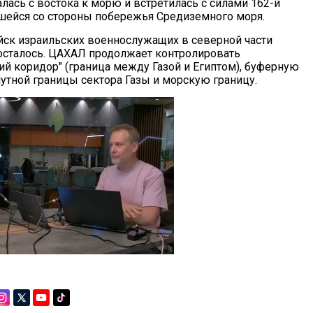
лась с востока к морю и встретилась с силами 162-й
шейся со стороны побережья Средиземного моря.
йск израильских военнослужащих в северной части
 осталось. ЦАХАЛ продолжает контролировать
й коридор" (граница между Газой и Египтом), буферную
путной границы сектора Газы и морскую границу.