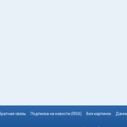
братная связь
Подписка на новости (RSS)
Без картинок
Данны