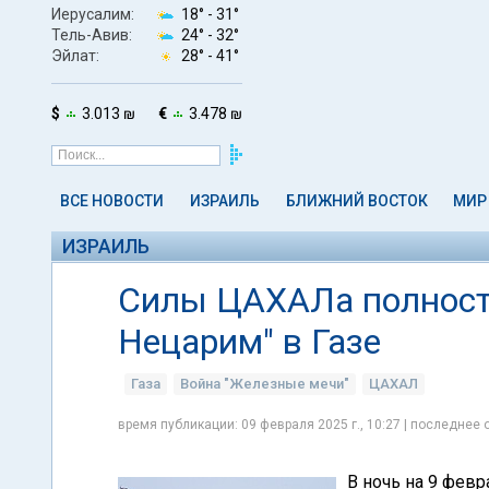
Иерусалим:
18° -
31°
Тель-Авив:
24° -
32°
Эйлат:
28° -
41°
$
3.013 ₪
€
3.478 ₪
ВСЕ НОВОСТИ
ИЗРАИЛЬ
БЛИЖНИЙ ВОСТОК
МИР
ИЗРАИЛЬ
Силы ЦАХАЛа полност
Нецарим" в Газе
Газа
Война "Железные мечи"
ЦАХАЛ
время публикации: 09 февраля 2025 г., 10:27 | последнее 
В ночь на 9 фев