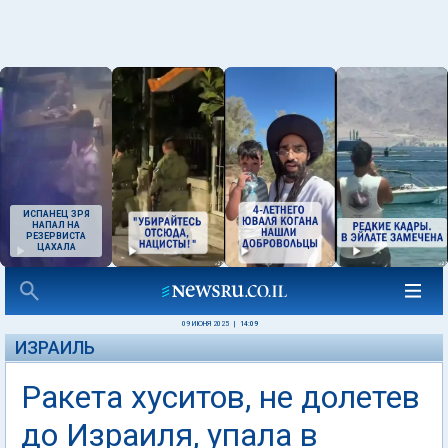
ИСПАНЕЦ ЗРЯ
НАПАЛ НА
РЕЗЕРВИСТА
ЦАХАЛА
09 ИЮНЯ 2025
|
14:09
ИЗРАИЛЬ
Ракета хуситов, не долетев
до Израиля, упала в