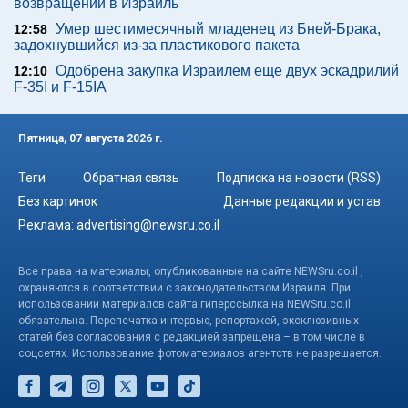
возвращении в Израиль
Умер шестимесячный младенец из Бней-Брака,
12:58
задохнувшийся из-за пластикового пакета
Одобрена закупка Израилем еще двух эскадрилий
12:10
F-35I и F-15IA
Пятница, 07 августа 2026 г.
Теги
Обратная связь
Подписка на новости (RSS)
Без картинок
Данные редакции и устав
Реклама:
advertising@newsru.co.il
Все права на материалы, опубликованные на сайте NEWSru.co.il ,
охраняются в соответствии с законодательством Израиля. При
использовании материалов сайта гиперссылка на NEWSru.co.il
обязательна. Перепечатка интервью, репортажей, эксклюзивных
статей без согласования с редакцией запрещена – в том числе в
соцсетях. Использование фотоматериалов агентств не разрешается.