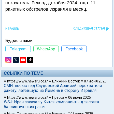
показатель. Рекорд декабря 2024 года: 11
ракетных обстрелов Израиля в месяц.
СЛЕДУЮЩАЯ СТАТЬЯ
ИЗРАИЛЬ
Будьте с нами:
Telegram
WhatsApp
Facebook
ССЫЛКИ ПО ТЕМЕ
//
https://www.newsru.co.il/
//
Ближний Восток
//
07 июня 2025
СМИ: ночью над Саудовской Аравией перехватили
ракету, летевшую из Йемена в сторону Израиля
//
https://www.newsru.co.il/
//
Пресса
//
06 июня 2025
WSJ: Иран заказал у Китая компоненты для сотен
баллистических ракет
//
https://www.newsru.co.il/
//
Израиль
//
05 июня 2025